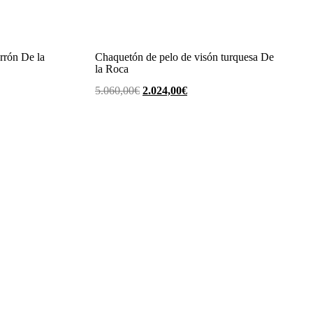
rrón De la
Chaquetón de pelo de visón turquesa De
la Roca
El
El
5.060,00
€
2.024,00
€
precio
precio
original
actual
era:
es:
€.
5.060,00€.
2.024,00€.