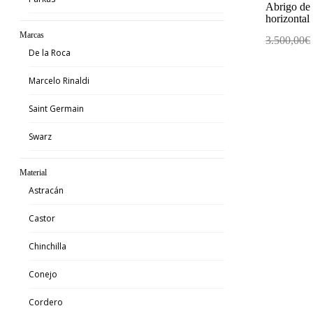
Abrigo de 
horizontal
Marcas
3.500,00
€
De la Roca
Marcelo Rinaldi
Saint Germain
Swarz
Material
Astracán
Castor
Chinchilla
Conejo
Cordero