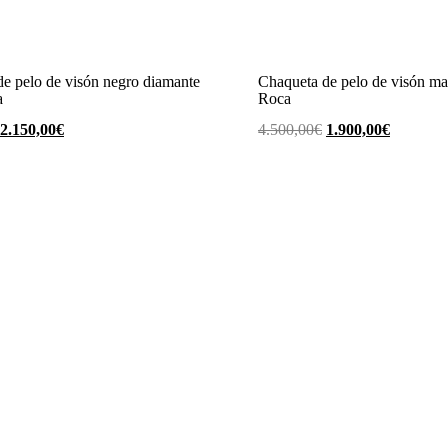
e pelo de visón negro diamante
Chaqueta de pelo de visón ma
a
Roca
El
El
El
El
2.150,00
€
4.500,00
€
1.900,00
€
precio
precio
precio
precio
original
actual
original
actual
era:
es:
era:
es:
5.000,00€.
2.150,00€.
4.500,00€.
1.900,00