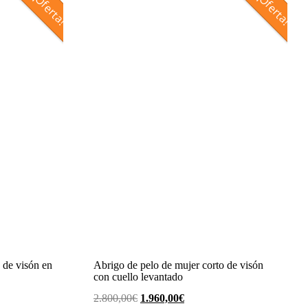
¡Oferta!
¡Oferta!
 de visón en
Abrigo de pelo de mujer corto de visón
con cuello levantado
El
El
2.800,00
€
1.960,00
€