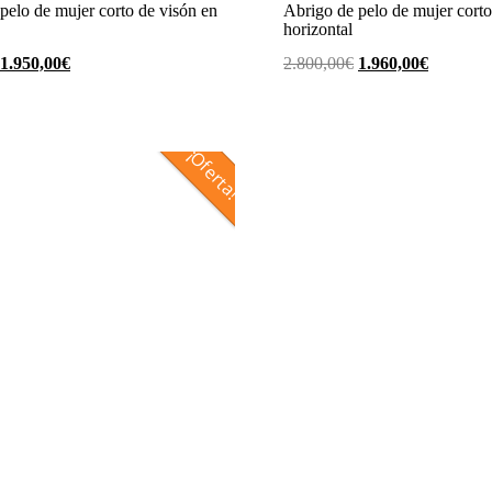
pelo de mujer corto de visón en
Abrigo de pelo de mujer corto
horizontal
El
El
El
El
1.950,00
€
2.800,00
€
1.960,00
€
precio
precio
precio
precio
original
actual
original
actual
era:
es:
era:
es:
¡Oferta!
3.500,00€.
1.950,00€.
2.800,00€.
1.960,00