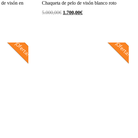
Chaqueta de pelo de visón blanco roto
 de visón en
El
El
5.000,00
€
1.700,00
€
precio
precio
original
actual
era:
es:
¡Oferta!
¡Oferta!
5.000,00€.
1.700,00€.
€.