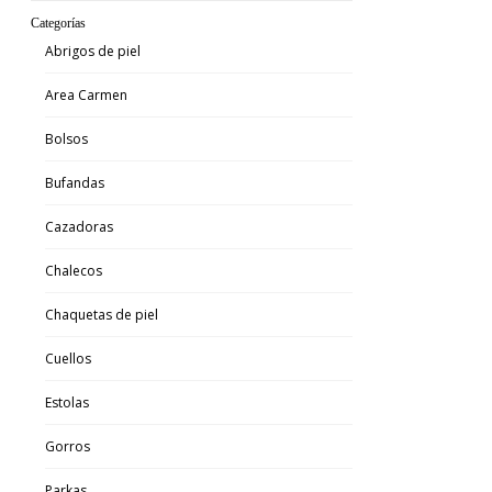
pr
Categorías
or
Abrigos de piel
er
4
Area Carmen
Bolsos
Bufandas
Cazadoras
Chalecos
Chaquetas de piel
Cuellos
Estolas
Gorros
Parkas