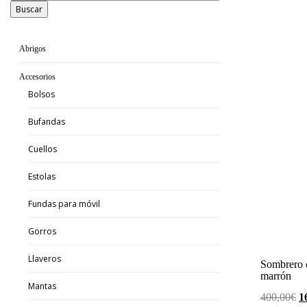
Buscar
Abrigos
Accesorios
Bolsos
Bufandas
Cuellos
Estolas
Fundas para móvil
Gorros
Llaveros
Sombrero d
marrón
Mantas
E
400,00
€
1