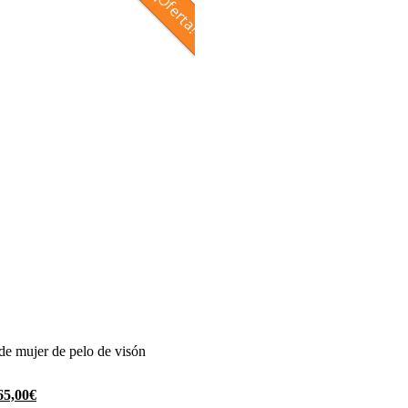
¡Oferta!
e mujer de pelo de visón
l
El
65,00
€