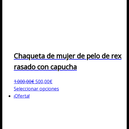
Chaqueta de mujer de pelo de rex
rasado con capucha
El
El
1.000,00
€
500,00
€
precio
precio
Este
Seleccionar opciones
original
actual
producto
¡Oferta!
era:
es:
tiene
1.000,00€.
500,00€.
múltiples
variantes.
Las