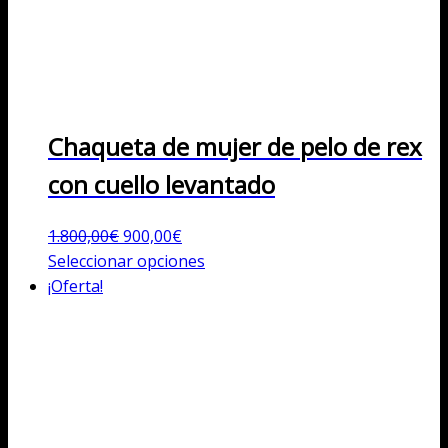
Chaqueta de mujer de pelo de rex
con cuello levantado
El
El
1.800,00
€
900,00
€
precio
precio
Este
Seleccionar opciones
original
actual
producto
¡Oferta!
era:
es:
tiene
1.800,00€.
900,00€.
múltiples
variantes.
Las
opciones
se