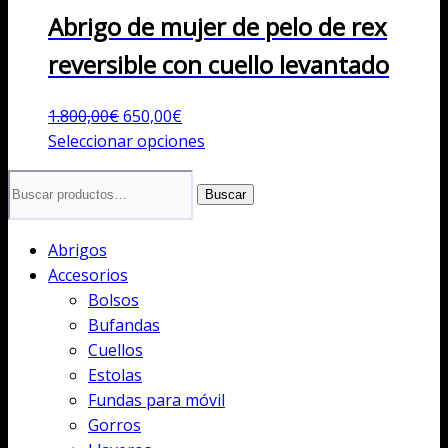
Abrigo de mujer de pelo de rex
reversible con cuello levantado
El
El
1.800,00
€
650,00
€
precio
precio
Este
Seleccionar opciones
original
actual
producto
Buscar
era:
es:
tiene
Buscar
por:
1.800,00€.
650,00€.
múltiples
variantes.
Abrigos
Las
Accesorios
opciones
Bolsos
se
Bufandas
pueden
Cuellos
elegir
Estolas
en
Fundas para móvil
la
Gorros
página