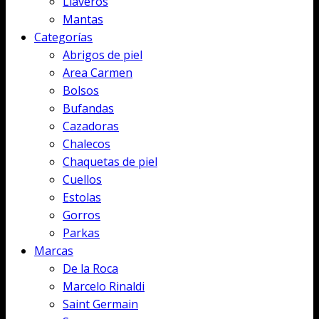
Llaveros
de
Mantas
producto
Categorías
Abrigos de piel
Area Carmen
Bolsos
Bufandas
Cazadoras
Chalecos
Chaquetas de piel
Cuellos
Estolas
Gorros
Parkas
Marcas
De la Roca
Marcelo Rinaldi
Saint Germain