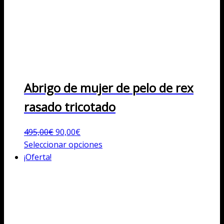
Abrigo de mujer de pelo de rex
rasado tricotado
El
El
495,00
€
90,00
€
precio
precio
Este
Seleccionar opciones
original
actual
producto
¡Oferta!
era:
es:
tiene
495,00€.
90,00€.
múltiples
variantes.
Las
opciones