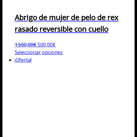
Abrigo de mujer de pelo de rex
rasado reversible con cuello
El
El
1.500,00
€
500,00
€
precio
precio
Este
Seleccionar opciones
original
actual
producto
¡Oferta!
era:
es:
tiene
1.500,00€.
500,00€.
múltiples
variantes.
Las
opciones
se
pueden
elegir
en
la