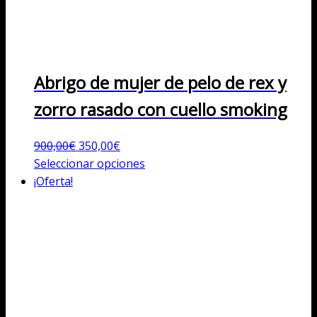
Abrigo de mujer de pelo de rex y
zorro rasado con cuello smoking
El
El
900,00
€
350,00
€
precio
precio
Este
Seleccionar opciones
original
actual
producto
¡Oferta!
era:
es:
tiene
900,00€.
350,00€.
múltiples
variantes.
Las
opciones
se
pueden