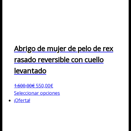
Abrigo de mujer de pelo de rex
rasado reversible con cuello
levantado
El
El
1.600,00
€
550,00
€
precio
precio
Este
Seleccionar opciones
original
actual
producto
¡Oferta!
era:
es:
tiene
1.600,00€.
550,00€.
múltiples
variantes.
Las