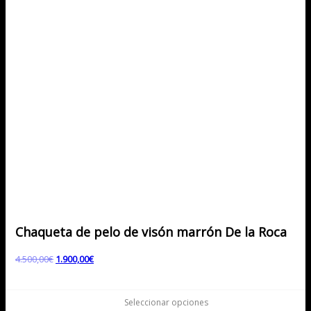
Chaqueta de pelo de visón marrón De la Roca
El
El
4.500,00
€
1.900,00
€
precio
precio
original
actual
era:
es:
Seleccionar opciones