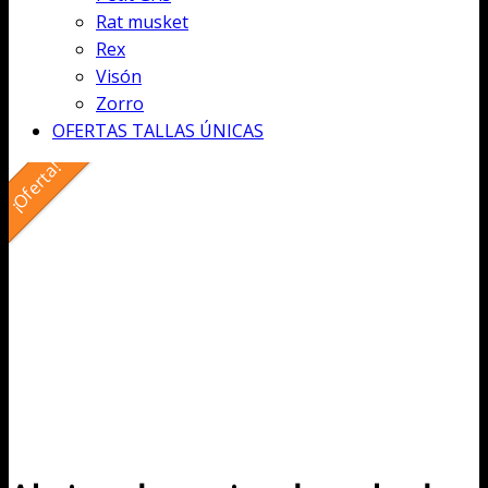
Rat musket
Rex
Visón
Zorro
OFERTAS TALLAS ÚNICAS
¡Oferta!