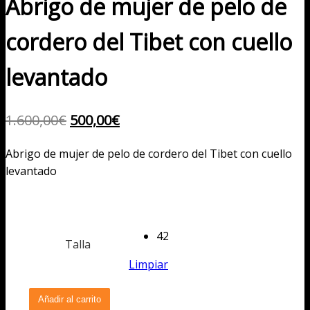
Abrigo de mujer de pelo de
cordero del Tibet con cuello
levantado
El
El
1.600,00
€
500,00
€
precio
precio
Abrigo de mujer de pelo de cordero del Tibet con cuello
original
actual
levantado
era:
es:
1.600,00€.
500,00€.
42
Talla
Limpiar
Abrigo
Añadir al carrito