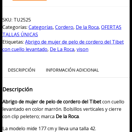
de
mujer
de
SKU:
TU2525
pelo
Categorías:
Categorías
,
Cordero
,
De la Roca
,
OFERTAS
de
TALLAS ÚNICAS
cordero
Etiquetas:
Abrigo de mujer de pelo de cordero del Tibet
del
con cuello levantado
,
De La Roca
,
vison
Tibet
con
cuello
DESCRIPCIÓN
INFORMACIÓN ADICIONAL
levantado
cantidad
Descripción
Abrigo de mujer de pelo de cordero del Tibet
con cuello
levantado en color marrón. Bolsillos verticales y cierre
con clip peletero; marca
De la Roca
.
La modelo mide 177 cm y lleva una talla 42.