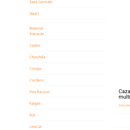
Saint Germain
Swarz
Material
Astracán
Castor
Chinchilla
Conejo
Cordero
Caza
Finn Racoon
multi
Kalgán
550,00
Kid
LinxCat