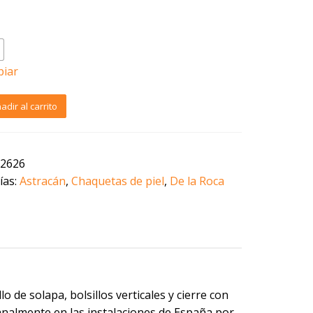
1.650,00€.
390,00€.
a
piar
ueta
adir al carrito
r
2626
ías:
Astracán
,
Chaquetas de piel
,
De la Roca
cán
o
pa
dad
 de solapa, bolsillos verticales y cierre con
analmente en las instalaciones de España por