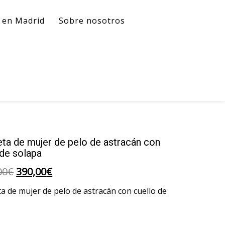
l en Madrid
Sobre nosotros
ta de mujer de pelo de astracán con
 de solapa
El
El
00
€
390,00
€
precio
precio
a de mujer de pelo de astracán con cuello de
original
actual
era:
es: