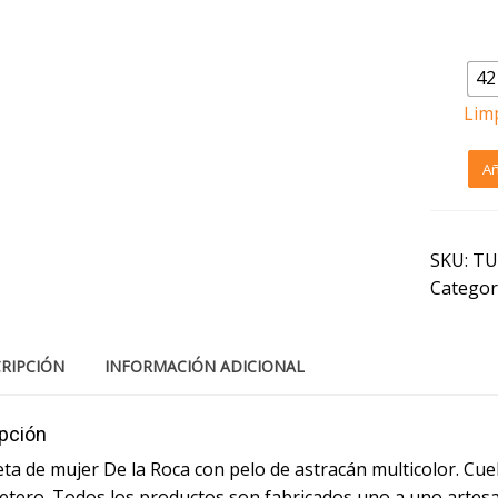
Tall
42
Lim
Chaq
Añ
de
muje
de
pelo
SKU:
TU
de
Categor
astra
con
cuell
de
RIPCIÓN
INFORMACIÓN ADICIONAL
sola
canti
pción
a de mujer De la Roca con pelo de astracán multicolor. Cuello
eletero. Todos los productos son fabricados uno a uno artes