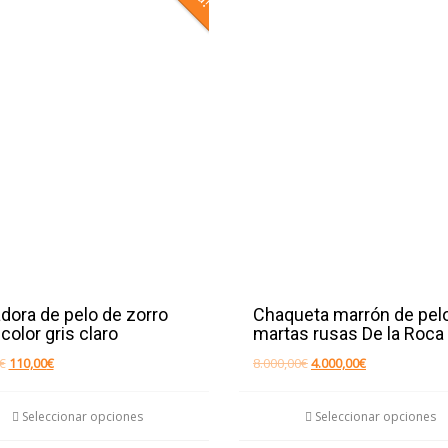
dora de pelo de zorro
Chaqueta marrón de pel
color gris claro
martas rusas De la Roca
El
El
El
El
€
110,00
€
8.000,00
€
4.000,00
€
precio
precio
precio
precio
Este
original
actual
original
actual
Seleccionar opciones
Seleccionar opciones
era:
es:
era:
es:
producto
550,00€.
110,00€.
8.000,00€.
4.000,00€.