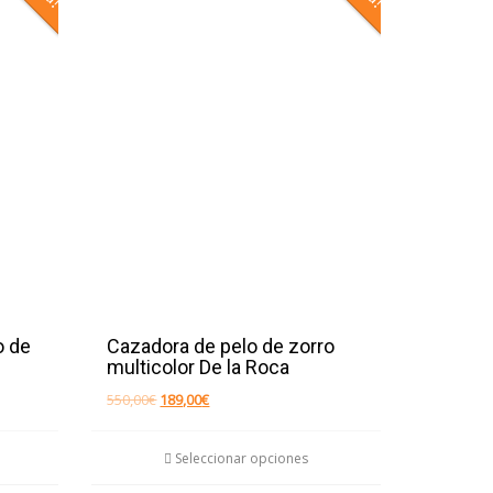
o de
Cazadora de pelo de zorro
multicolor De la Roca
El
El
550,00
€
189,00
€
precio
precio
Este
Este
original
actual
Seleccionar opciones
era:
es:
producto
producto
550,00€.
189,00€.