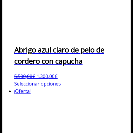
Abrigo azul claro de pelo de
cordero con capucha
El
El
5.500,00
€
1.300,00
€
precio
precio
Este
Seleccionar opciones
original
actual
producto
¡Oferta!
era:
es:
tiene
5.500,00€.
1.300,00€.
múltiples
variantes.
Las
opciones