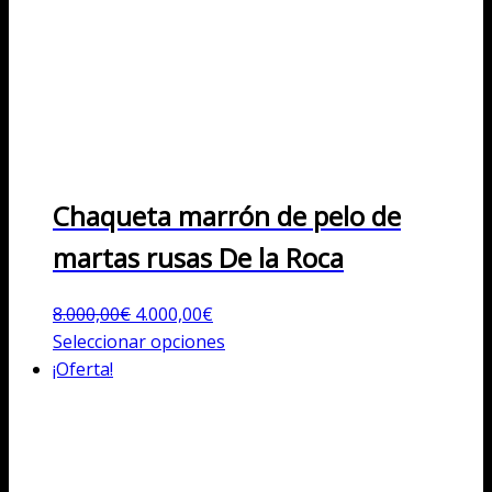
Chaqueta marrón de pelo de
martas rusas De la Roca
El
El
8.000,00
€
4.000,00
€
precio
precio
Este
Seleccionar opciones
original
actual
producto
¡Oferta!
era:
es:
tiene
8.000,00€.
4.000,00€.
múltiples
variantes.
Las