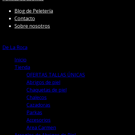
pueden
elegir
Blog de Peletería
en
Contacto
la
Sobre nosotros
página
de
producto
De La Roca
Inicio
Tienda
OFERTAS TALLAS ÚNICAS
Abrigos de piel
Chaquetas de piel
Chalecos
Cazadoras
Parkas
Accesorios
Area Carmen