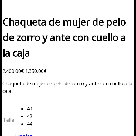
Chaqueta de mujer de pelo
de zorro y ante con cuello a
la caja
El
El
2.400,00
€
1.350,00
€
precio
precio
Chaqueta de mujer de pelo de zorro y ante con cuello a la
original
actual
caja
era:
es:
2.400,00€.
1.350,00€.
40
42
Talla
44