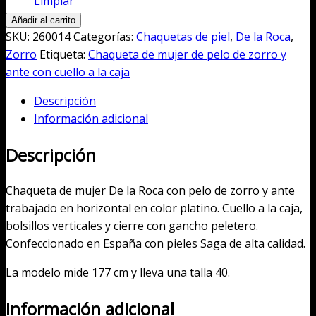
Limpiar
Chaqueta
Añadir al carrito
de
SKU:
260014
Categorías:
Chaquetas de piel
,
De la Roca
,
mujer
Zorro
Etiqueta:
Chaqueta de mujer de pelo de zorro y
de
ante con cuello a la caja
pelo
Descripción
de
Información adicional
zorro
y
Descripción
ante
con
Chaqueta de mujer De la Roca con pelo de zorro y ante
cuello
trabajado en horizontal en color platino. Cuello a la caja,
a
bolsillos verticales y cierre con gancho peletero.
la
Confeccionado en España con pieles Saga de alta calidad.
caja
cantidad
La modelo mide 177 cm y lleva una talla 40.
Información adicional