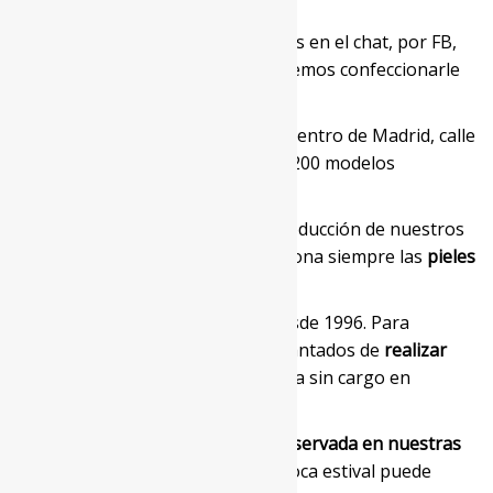
¿No encuentra su talla?
Escríbanos en el chat, por FB,
envíenos un mail o llámenos. Podemos confeccionarle
uno a medida.
O visite nuestro showroom en el centro de Madrid, calle
Príncipe 12, 1C. Tenemos más de 200 modelos
diferentes.
SELECCIÓN DE PIELES:
Para la producción de nuestros
artículos nuestra empresa selecciona siempre las
pieles
naturales de más alta calidad
.
ARREGLOS:
Somos fabricantes desde 1996. Para
nuestros clientes, estaremos encantados de
realizar
ligeros arreglos
sobre esta prenda sin cargo en
nuestros talleres.
CONSERVACIÓN:
Esta prenda
conservada en nuestras
cámaras especiales
durante la época estival puede