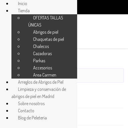
Inicio
Tienda
OFERTAS TALLAS
ÚNICAS
Abrigos de piel
Chaquetas de piel
1
Chalecos
Cazadoras
Parkas
Accesorios
Area Carmen
Arreglos de Abrigos de Piel
Buscar
Limpieza y conservación de
abrigos de piel en Madrid
Abrigos
Sobre nosotros
Contacto
Accesorios
Blog de Peletería
Bolsos