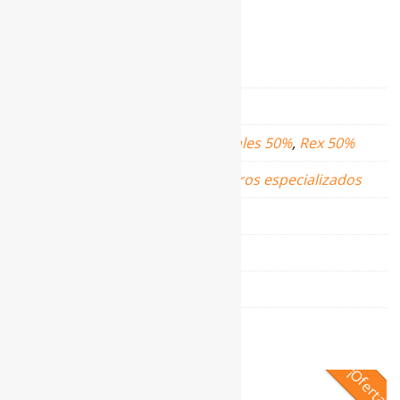
durar varias generaciones.
Información adicional
Talla
40
,
42
,
44
,
46
Composición
Otros materiales 50%
,
Rex 50%
Lavado
Lavar en centros especializados
Color
Verde
Material
Conejo
Marca
De la Roca
Productos relacionados
¡Oferta!