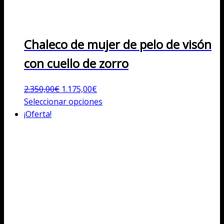
Chaleco de mujer de pelo de visón
con cuello de zorro
El
El
2.350,00
€
1.175,00
€
precio
precio
Este
Seleccionar opciones
original
actual
producto
¡Oferta!
era:
es:
tiene
2.350,00€.
1.175,00€.
múltiples
variantes.
Las
opciones
se
pueden
elegir