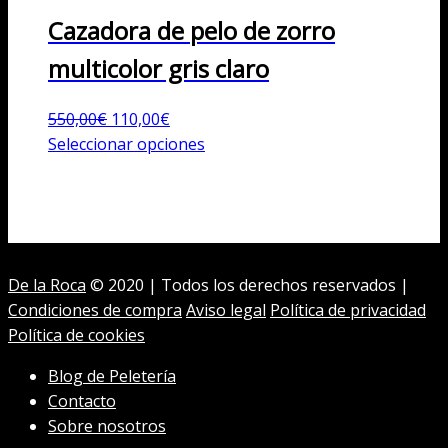
Cazadora de pelo de zorro
multicolor gris claro
El
El
550,00
€
110,00
€
precio
precio
Este
Seleccionar opciones
original
actual
producto
era:
es:
tiene
550,00€.
110,00€.
múltiples
variantes.
Las
De la Roca
© 2020 | Todos los derechos reservados |
opciones
Condiciones de compra
Aviso legal
Política de privacidad
se
Política de cookies
pueden
elegir
Blog de Peletería
en
Contacto
la
Sobre nosotros
página