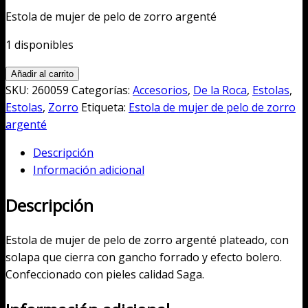
precio
precio
Estola de mujer de pelo de zorro argenté
original
actual
era:
es:
1 disponibles
2.500,00€.
1.800,00€.
Estola
Añadir al carrito
de
SKU:
260059
Categorías:
Accesorios
,
De la Roca
,
Estolas
,
mujer
Estolas
,
Zorro
Etiqueta:
Estola de mujer de pelo de zorro
de
argenté
pelo
Descripción
de
Información adicional
zorro
argenté
Descripción
cantidad
Estola de mujer de pelo de zorro argenté plateado, con
solapa que cierra con gancho forrado y efecto bolero.
Confeccionado con pieles calidad Saga.