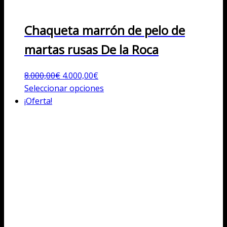
Chaqueta marrón de pelo de
martas rusas De la Roca
El
El
8.000,00
€
4.000,00
€
precio
precio
Este
Seleccionar opciones
original
actual
producto
¡Oferta!
era:
es:
tiene
8.000,00€.
4.000,00€.
múltiples
variantes.
Las
opciones
se
pueden
elegir
en
la