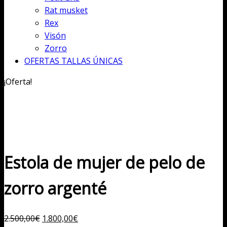
Rat musket
Rex
Visón
Zorro
OFERTAS TALLAS ÚNICAS
¡Oferta!
Estola de mujer de pelo de
zorro argenté
El
El
2.500,00
€
1.800,00
€