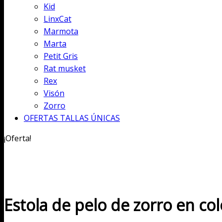
Kid
LinxCat
Marmota
Marta
Petit Gris
Rat musket
Rex
Visón
Zorro
OFERTAS TALLAS ÚNICAS
¡Oferta!
Estola de pelo de zorro en col