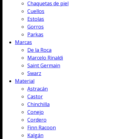
Chaquetas de piel
Cuellos
Estolas
Gorros
Parkas
Marcas
De la Roca
Marcelo Rinaldi
Saint Germain
Swarz
Material
Astracán
Castor
Chinchilla
Conejo
Cordero
Finn Racoon
Kalgán