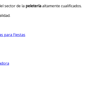
el sector de la
peletería
altamente cualificados.
lidad.
s para Fiestas
adora