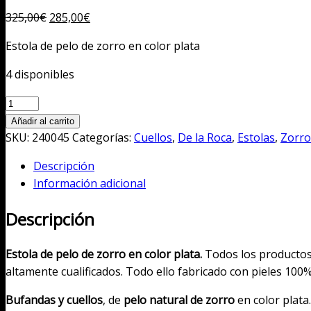
El
El
325,00
€
285,00
€
precio
precio
Estola de pelo de zorro en color plata
original
actual
era:
es:
4 disponibles
325,00€.
285,00€.
Estola
de
Añadir al carrito
pelo
SKU:
240045
Categorías:
Cuellos
,
De la Roca
,
Estolas
,
Zorro
de
Descripción
zorro
Información adicional
en
color
Descripción
plata
cantidad
Estola de pelo de zorro en color plata.
Todos los productos 
altamente cualificados. Todo ello fabricado con pieles 100
Bufandas y cuellos
, de
pelo natural de zorro
en color plata.