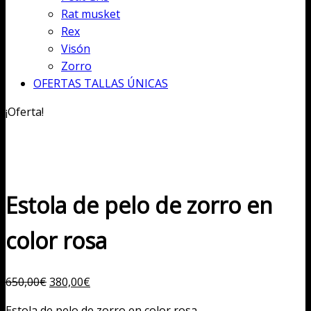
Rat musket
Rex
Visón
Zorro
OFERTAS TALLAS ÚNICAS
¡Oferta!
Estola de pelo de zorro en
color rosa
El
El
650,00
€
380,00
€
precio
precio
Estola de pelo de zorro en color rosa