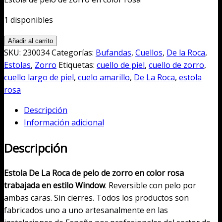
original
actual
era:
es:
1 disponibles
650,00€.
380,00€.
Estola
Añadir al carrito
de
SKU:
230034
Categorías:
Bufandas
,
Cuellos
,
De la Roca
,
pelo
Estolas
,
Zorro
Etiquetas:
cuello de piel
,
cuello de zorro
,
de
cuello largo de piel
,
cuelo amarillo
,
De La Roca
,
estola
zorro
rosa
en
Descripción
color
Información adicional
rosa
cantidad
Descripción
Estola De La Roca de pelo de zorro en color rosa
trabajada en estilo Window
. Reversible con pelo por
ambas caras. Sin cierres. Todos los productos son
fabricados uno a uno artesanalmente en las