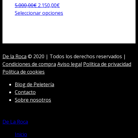
El
El
5.000,00
€
2.150,00
€
precio
precio
Este
Seleccionar opciones
original
actual
producto
era:
es:
tiene
5.000,00€.
2.150,00€.
múltiples
variantes.
Las
De la Roca
© 2020 | Todos los derechos reservados |
opciones
Condiciones de compra
Aviso legal
Política de privacidad
se
Política de cookies
pueden
elegir
Blog de Peletería
en
Contacto
la
Sobre nosotros
página
de
producto
De La Roca
Inicio