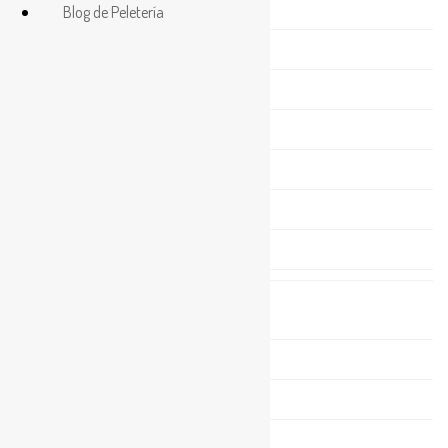
Bufandas
Blog de Peletería
Cuellos
Estolas
Fundas para móvil
Gorros
Llaveros
Mantas
Categorías
Abrigos de piel
Area Carmen
Bolsos
Bufandas