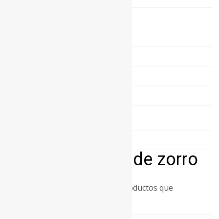
Marta
Petit Gris
Rat musket
Rex
Visón
Zorro
OFERTAS TALLAS ÚNICAS
Mantas de pelo de zorro
No se han encontrado productos que
coincidan con tu selección.