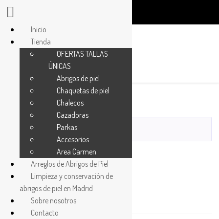
Inicio
Tienda
OFERTAS TALLAS
ÚNICAS
1
Abrigos de piel
Chaquetas de piel
Chalecos
Cazadoras
Parkas
Accesorios
Buscar
Area Carmen
Arreglos de Abrigos de Piel
Abrigos
Limpieza y conservación de
abrigos de piel en Madrid
Accesorios
Sobre nosotros
Bolsos
Contacto