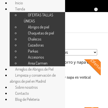
Inicio
Tienda
1
OFERTAS TALLAS
ÚNICAS
Abrigos de piel
Chaquetas de piel
Chalecos
Cazadoras
Parkas
Accesorios
¡Oferta!
Area Carmen
Arreglos de Abrigos de Piel
Limpieza y conservación de
Chaleco de pelo de mujer de zorro y napa en vertical
abrigos de piel en Madrid
El
El
1.350,00
€
480,00
€
Sobre nosotros
precio
precio
Contacto
original
actual
Blog de Peletería
era:
es: