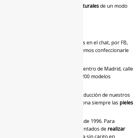
Confeccionado con
pieles naturales
de un modo
artesanal y sostenible.
¿No encuentra su talla?
Escríbanos en el chat, por FB,
envíenos un mail o llámenos. Podemos confeccionarle
uno a medida.
O visite nuestro showroom en el centro de Madrid, calle
Príncipe 12, 1C. Tenemos más de 200 modelos
diferentes.
SELECCIÓN DE PIELES:
Para la producción de nuestros
artículos nuestra empresa selecciona siempre las
pieles
naturales de más alta calidad
.
ARREGLOS:
Somos fabricantes desde 1996. Para
nuestros clientes, estaremos encantados de
realizar
ligeros arreglos
sobre esta prenda sin cargo en