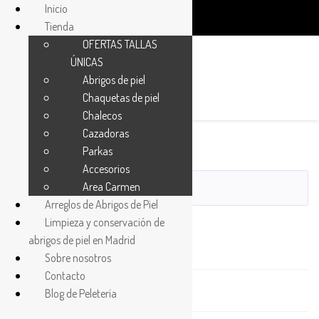
Inicio
Tienda
OFERTAS TALLAS
ÚNICAS
Abrigos de piel
Chaquetas de piel
1
Chalecos
Cazadoras
Parkas
Accesorios
Area Carmen
Arreglos de Abrigos de Piel
Buscar
Limpieza y conservación de
abrigos de piel en Madrid
Abrigos
Sobre nosotros
Contacto
Accesorios
Blog de Peletería
Bolsos