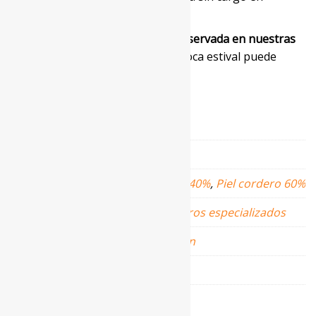
nuestros talleres.
CONSERVACIÓN:
Esta prenda
conservada en nuestras
cámaras especiales
durante la época estival puede
durar varias generaciones.
Información adicional
Talla
42
,
44
Composición
Nylon taffeta 40%
,
Piel cordero 60%
Lavado
Lavar en centros especializados
Color
Camel
,
Marrón
Material
Cordero