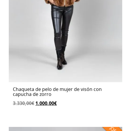
Chaqueta de pelo de mujer de visón con
capucha de zorro
El
El
3.330,00
€
1.000,00
€
precio
precio
original
actual
era:
es: