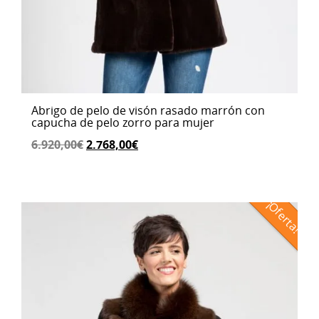
Abrigo de pelo de visón rasado marrón con
capucha de pelo zorro para mujer
El
El
6.920,00
€
2.768,00
€
precio
precio
original
actual
era:
es:
¡Oferta!
6.920,00€.
2.768,00€.