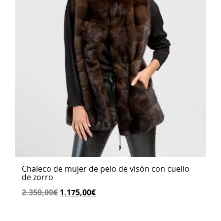
Chaleco de mujer de pelo de visón con cuello
de zorro
El
El
2.350,00
€
1.175,00
€
precio
precio
original
actual