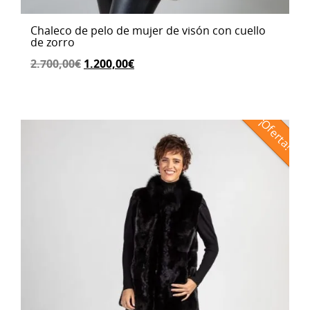
Chaleco de pelo de mujer de visón con cuello
de zorro
El
El
2.700,00
€
1.200,00
€
precio
precio
original
actual
era:
es:
¡Oferta!
2.700,00€.
1.200,00€.