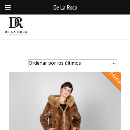
De La Roca
1

¡Oferta!