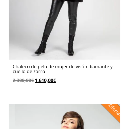
Chaleco de pelo de mujer de visón diamante y
cuello de zorro
El
El
2.300,00
€
1.610,00
€
precio
precio
original
actual
era:
es:
¡Oferta!
2.300,00€.
1.610,00€.