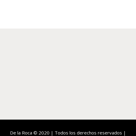
era:
es:
2.350,00€.
1.175,00€.
De la Roca
© 2020 | Todos los derechos reservados |