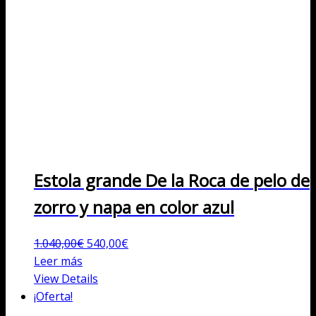
Estola grande De la Roca de pelo de
zorro y napa en color azul
El
El
1.040,00
€
540,00
€
precio
precio
Leer más
original
actual
View Details
era:
es:
¡Oferta!
1.040,00€.
540,00€.