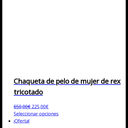
Chaqueta de pelo de mujer de rex
tricotado
El
El
650,00
€
225,00
€
precio
precio
Este
Seleccionar opciones
original
actual
producto
¡Oferta!
era:
es:
tiene