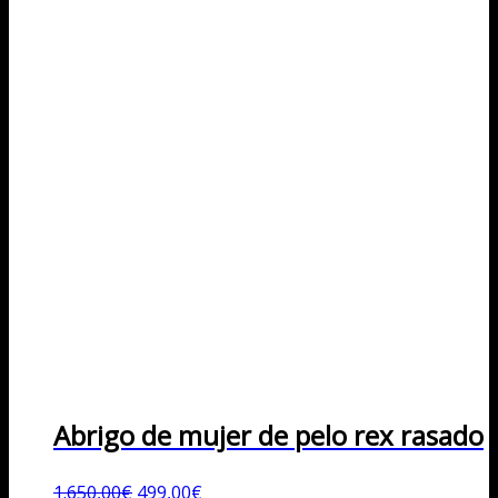
Abrigo de mujer de pelo rex rasado
El
El
1.650,00
€
499,00
€