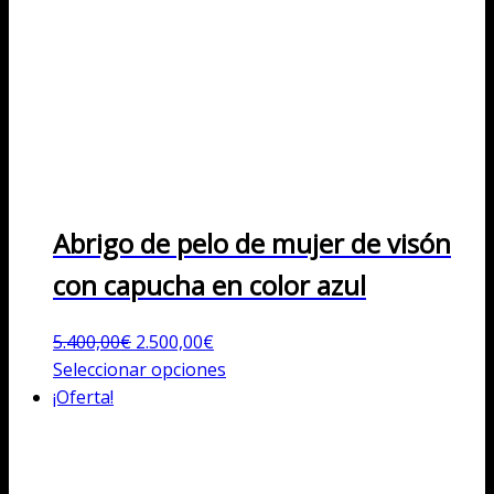
Abrigo de pelo de mujer de visón
con capucha en color azul
El
El
5.400,00
€
2.500,00
€
precio
precio
Este
Seleccionar opciones
original
actual
producto
¡Oferta!
era:
es:
tiene
5.400,00€.
2.500,00€.
múltiples
variantes.