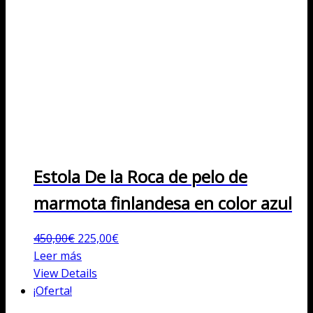
Estola De la Roca de pelo de
marmota finlandesa en color azul
El
El
450,00
€
225,00
€
precio
precio
Leer más
original
actual
View Details
era:
es:
¡Oferta!
450,00€.
225,00€.