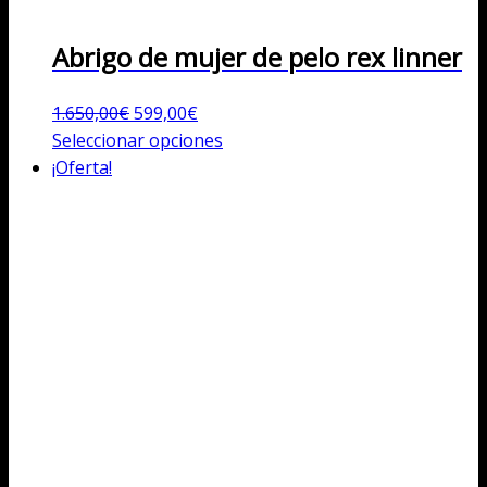
Abrigo de mujer de pelo rex linner
El
El
1.650,00
€
599,00
€
precio
precio
Este
Seleccionar opciones
original
actual
producto
¡Oferta!
era:
es:
tiene
1.650,00€.
599,00€.
múltiples
variantes.
Las
opciones
se
pueden
elegir
en
la
página