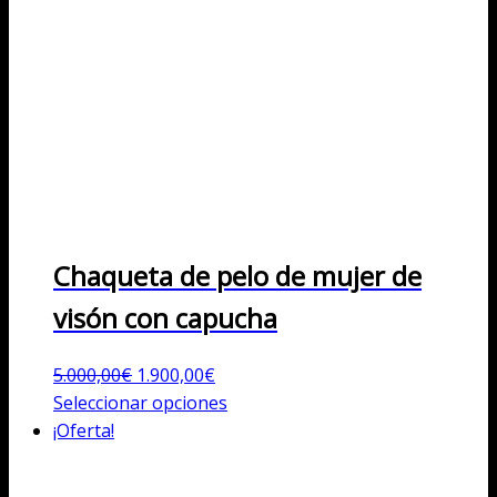
Chaqueta de pelo de mujer de
visón con capucha
El
El
5.000,00
€
1.900,00
€
precio
precio
Este
Seleccionar opciones
original
actual
producto
¡Oferta!
era:
es:
tiene
5.000,00€.
1.900,00€.
múltiples