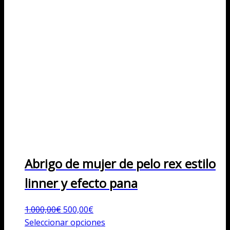
Abrigo de mujer de pelo rex estilo
linner y efecto pana
El
El
1.000,00
€
500,00
€
precio
precio
Este
Seleccionar opciones