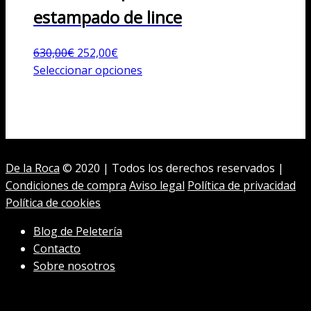
estampado de lince
El
El
630,00
€
252,00
€
precio
precio
Este
Seleccionar opciones
original
actual
producto
era:
es:
tiene
630,00€.
252,00€.
múltiples
variantes.
Las
De la Roca
© 2020 | Todos los derechos reservados |
opciones
Condiciones de compra
Aviso legal
Política de privacidad
se
Política de cookies
pueden
elegir
Blog de Peletería
en
Contacto
la
Sobre nosotros
página
de