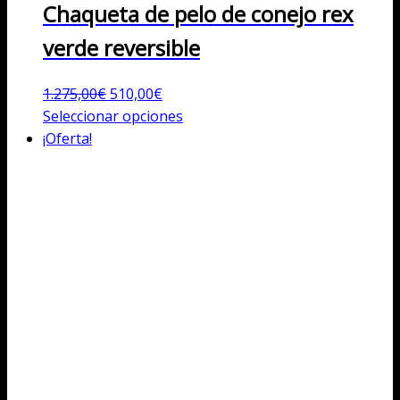
Chaqueta de pelo de conejo rex
verde reversible
El
El
1.275,00
€
510,00
€
precio
precio
Este
Seleccionar opciones
original
actual
producto
¡Oferta!
era:
es:
tiene
1.275,00€.
510,00€.
múltiples
variantes.
Las
opciones
se
pueden
elegir
en
la
página