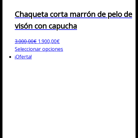
Chaqueta corta marrón de pelo de
visón con capucha
El
El
3.000,00
€
1.900,00
€
precio
precio
Este
Seleccionar opciones
original
actual
producto
¡Oferta!
era:
es:
tiene
3.000,00€.
1.900,00€.
múltiples
variantes.
Las
opciones
se
pueden
elegir
en
la