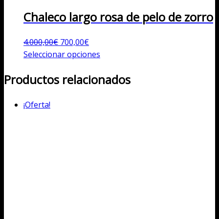
Chaleco largo rosa de pelo de zorro
El
El
4.000,00
€
700,00
€
precio
precio
Este
Seleccionar opciones
original
actual
producto
Productos relacionados
era:
es:
tiene
4.000,00€.
700,00€.
múltiples
variantes.
¡Oferta!
Las
opciones
se
pueden
elegir
en
la
página
de