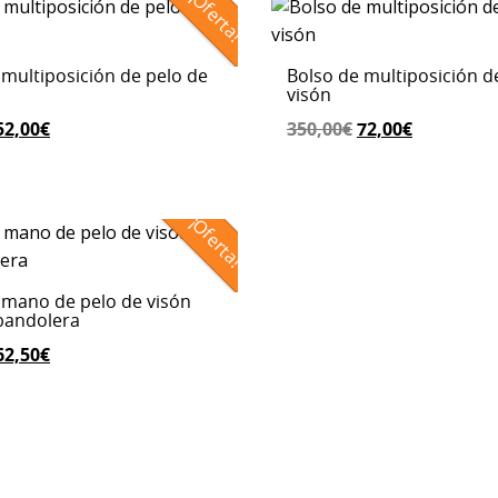
¡Oferta!
 multiposición de pelo de
Bolso de multiposición d
visón
El
El
El
El
52,00
€
350,00
€
72,00
€
precio
precio
precio
precio
original
actual
original
actual
era:
es:
era:
es:
¡Oferta!
350,00€.
52,00€.
350,00€.
72,00€.
 mano de pelo de visón
bandolera
El
El
62,50
€
precio
precio
original
actual
era:
es:
125,00€.
62,50€.