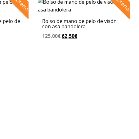
¡Oferta!
¡Oferta!
e pelo de
Bolso de mano de pelo de visón
con asa bandolera
El
El
125,00
€
62,50
€
precio
precio
original
actual
era:
es:
125,00€.
62,50€.