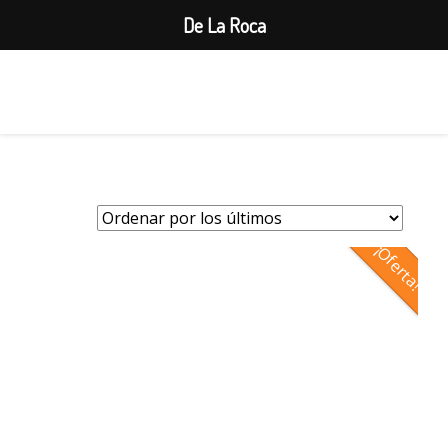
De La Roca
1
¡Oferta!