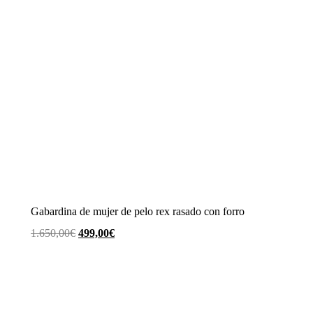
Gabardina de mujer de pelo rex rasado con forro
El
El
1.650,00
€
499,00
€
precio
precio
original
actual
era:
es:
1.650,00€.
499,00€.