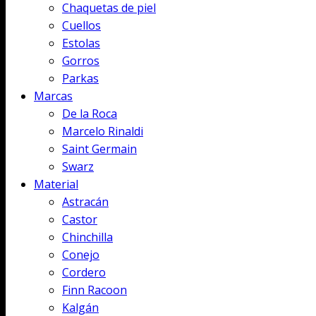
Chaquetas de piel
Cuellos
Estolas
Gorros
Parkas
Marcas
De la Roca
Marcelo Rinaldi
Saint Germain
Swarz
Material
Astracán
Castor
Chinchilla
Conejo
Cordero
Finn Racoon
Kalgán