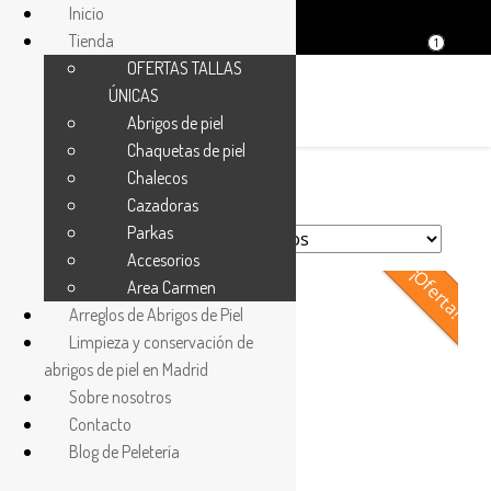
Inicio
Tienda
1
OFERTAS TALLAS
ÚNICAS
Abrigos de piel
Chaquetas de piel
Chalecos
Cazadoras
Parkas
Accesorios
¡Oferta!
Area Carmen
Arreglos de Abrigos de Piel
Limpieza y conservación de
abrigos de piel en Madrid
Sobre nosotros
Contacto
Blog de Peletería