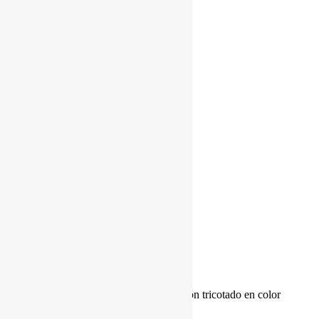
Bufanda De la Roca de pelo de visón tricotado en color
negro