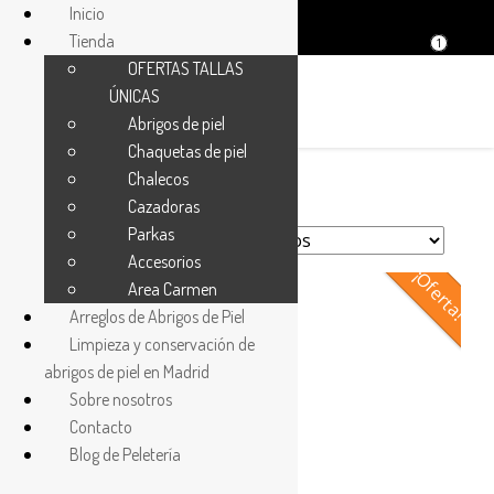
Inicio
Tienda
1
OFERTAS TALLAS
ÚNICAS
Abrigos de piel
Chaquetas de piel
Chalecos
Cazadoras
Parkas
Accesorios
¡Oferta!
Area Carmen
Arreglos de Abrigos de Piel
Limpieza y conservación de
abrigos de piel en Madrid
Sobre nosotros
Contacto
Blog de Peletería