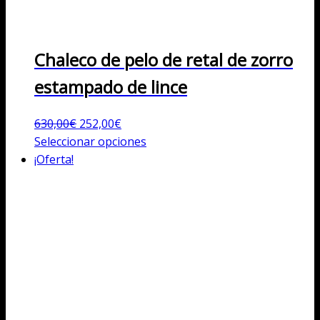
Chaleco de pelo de retal de zorro
estampado de lince
El
El
630,00
€
252,00
€
precio
precio
Este
Seleccionar opciones
original
actual
producto
¡Oferta!
era:
es:
tiene
630,00€.
252,00€.
múltiples
variantes.
Las
opciones
se
pueden
elegir
en