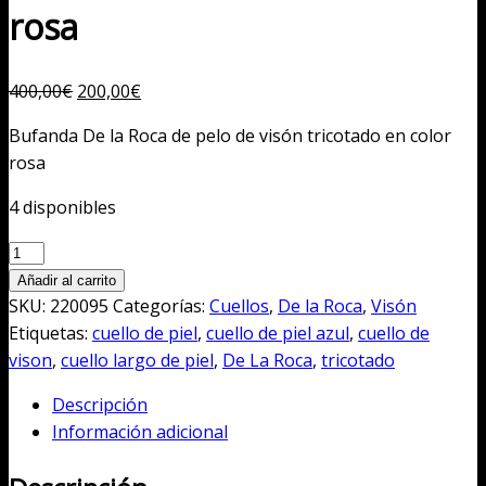
rosa
El
El
400,00
€
200,00
€
precio
precio
Bufanda De la Roca de pelo de visón tricotado en color
original
actual
rosa
era:
es:
400,00€.
200,00€.
4 disponibles
Bufanda
De
Añadir al carrito
la
SKU:
220095
Categorías:
Cuellos
,
De la Roca
,
Visón
Roca
Etiquetas:
cuello de piel
,
cuello de piel azul
,
cuello de
de
vison
,
cuello largo de piel
,
De La Roca
,
tricotado
pelo
Descripción
de
Información adicional
visón
tricotado