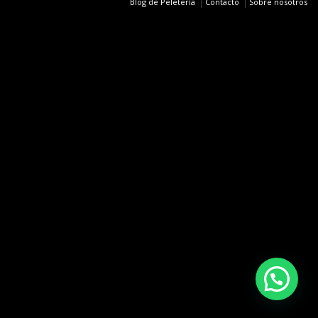
Blog de Peletería
Contacto
Sobre nosotros
De La Roca
Inicio
Tienda
OFERTAS TALLAS ÚNICAS
Abrigos de piel
Chaquetas de piel
Chalecos
Cazadoras
Parkas
Accesorios
Area Carmen
Arreglos de Abrigos de Piel
Limpieza y conservación de abrigos de piel en Madrid
Sobre nosotros
Contacto
Blog de Peletería