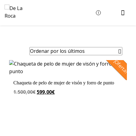
1

¡Oferta!
Chaqueta de pelo de mujer de visón y forro de punto
El
El
1.500,00
€
599,00
€
precio
precio
original
actual
era:
es:
1.500,00€.
599,00€.