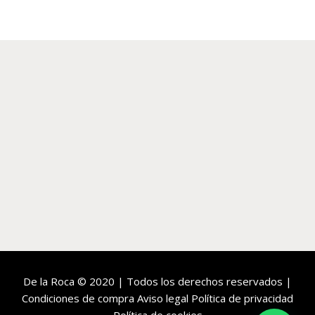
3.330,00€.
999,00€.
De la Roca
© 2020 | Todos los derechos reservados |
Condiciones de compra
Aviso legal
Política de privacidad
Política de cookies