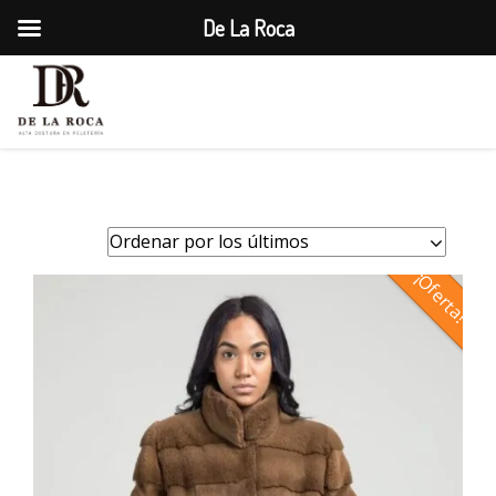
De La Roca
1

¡Oferta!