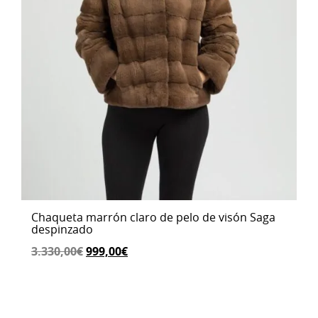
Chaqueta marrón claro de pelo de visón Saga
despinzado
El
El
3.330,00
€
999,00
€
precio
precio
original
actual
era:
es: