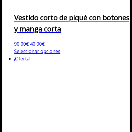
Vestido corto de piqué con botones
y manga corta
El
El
90,00
€
40,00
€
precio
precio
Este
Seleccionar opciones
original
actual
producto
¡Oferta!
era:
es:
tiene
90,00€.
40,00€.
múltiples
variantes.
Las
opciones
se
pueden
elegir
en
la