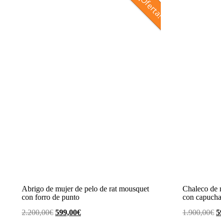
¡Oferta!
Abrigo de mujer de pelo de rat mousquet
Chaleco de 
con forro de punto
con capuch
El
El
E
2.200,00
€
599,00
€
1.900,00
€
5