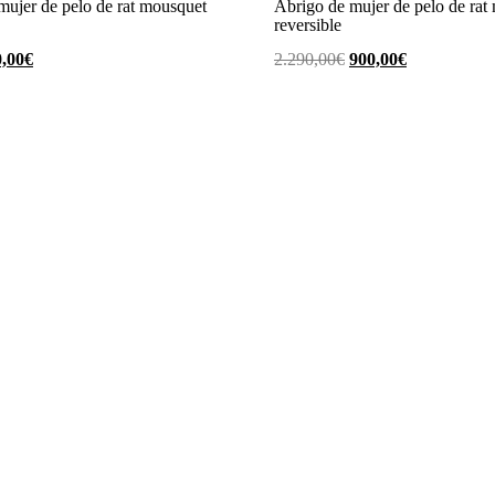
mujer de pelo de rat mousquet
Abrigo de mujer de pelo de rat
reversible
El
El
El
,00
€
2.290,00
€
900,00
€
cio
precio
precio
precio
ginal
actual
original
actual
es:
era:
es:
,00€.
450,00€.
2.290,00€.
900,00€.