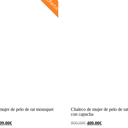
¡Oferta!
mujer de pelo de rat mousquet
Chaleco de mujer de pelo de ra
a
con capucha
l
El
El
El
99,00
€
800,00
€
400,00
€