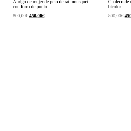
Abrigo de mujer de pelo de rat mousquet
Chaleco de 
con forro de punto
bicolor
El
El
El
800,00
€
450,00
€
800,00
€
450
precio
precio
pre
original
actual
ori
era:
es:
era:
800,00€.
450,00€.
800