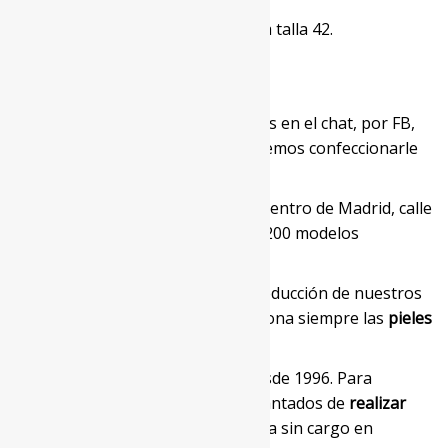
La modelo mide 177 cm y lleva una talla 42.
¿No encuentra su talla?
Escríbanos en el chat, por FB,
envíenos un mail o llámenos. Podemos confeccionarle
uno a medida.
O visite nuestro showroom en el centro de Madrid, calle
Príncipe 12, 1C. Tenemos más de 200 modelos
diferentes.
SELECCIÓN DE PIELES:
Para la producción de nuestros
artículos nuestra empresa selecciona siempre las
pieles
naturales de más alta calidad
.
ARREGLOS:
Somos fabricantes desde 1996. Para
nuestros clientes, estaremos encantados de
realizar
ligeros arreglos
sobre esta prenda sin cargo en