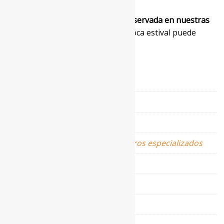
nuestros talleres.
CONSERVACIÓN:
Esta prenda
conservada en nuestras
cámaras especiales
durante la época estival puede
durar varias generaciones.
Información adicional
Talla
42
Composición
Pelo 100%
Lavado
Lavar en centros especializados
Color
Marrón
Material
Rex Beaver
Marca
De la Roca