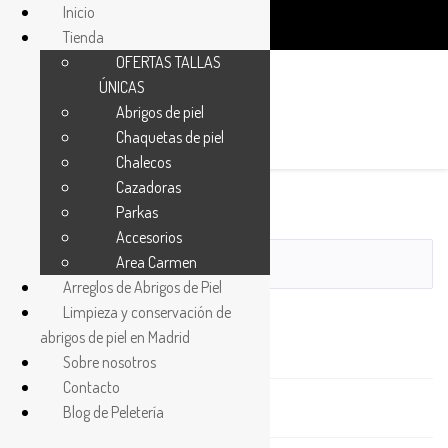
Inicio
Tienda
OFERTAS TALLAS
ÚNICAS
Abrigos de piel
Chaquetas de piel
1
Chalecos
Cazadoras
Parkas
Accesorios
Area Carmen
Arreglos de Abrigos de Piel
Buscar
Limpieza y conservación de
abrigos de piel en Madrid
Abrigos
Sobre nosotros
Contacto
Accesorios
Blog de Peletería
Bolsos