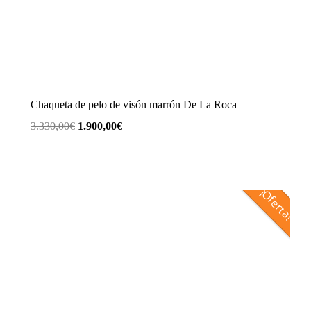
Chaqueta de pelo de visón marrón De La Roca
El
El
3.330,00
€
1.900,00
€
precio
precio
original
actual
era:
es:
¡Oferta!
3.330,00€.
1.900,00€.