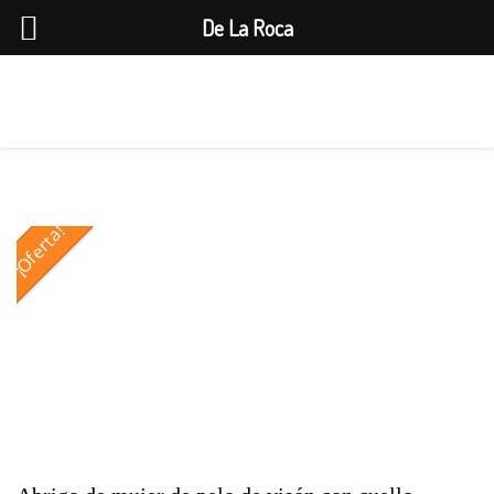
De La Roca
1
¡Oferta!