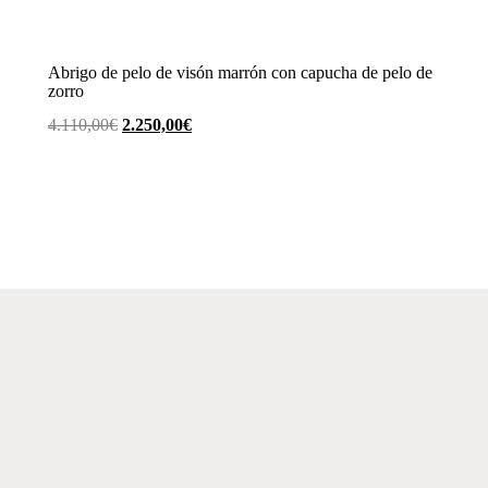
Abrigo de pelo de visón marrón con capucha de pelo de
zorro
El
El
4.110,00
€
2.250,00
€
precio
precio
original
actual
era:
es:
4.110,00€.
2.250,00€.