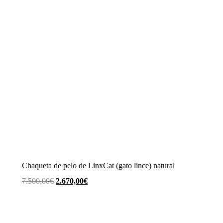
Chaqueta de pelo de LinxCat (gato lince) natural
El
El
7.500,00
€
2.670,00
€
precio
precio
original
actual
era:
es: