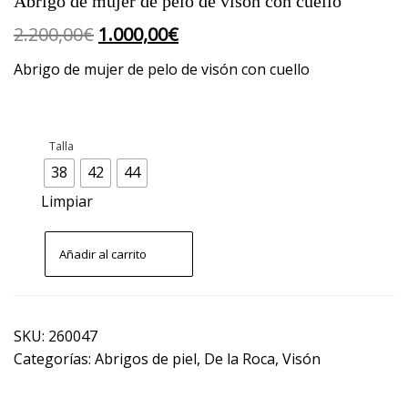
Abrigo de mujer de pelo de visón con cuello
El
El
2.200,00
€
1.000,00
€
precio
precio
Abrigo de mujer de pelo de visón con cuello
original
actual
era:
es:
2.200,00€.
1.000,00€.
Talla
38
42
44
Limpiar
Abrigo
Añadir al carrito
de
mujer
de
pelo
de
SKU:
260047
visón
Categorías:
Abrigos de piel
,
De la Roca
,
Visón
con
cuello
cantidad