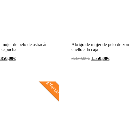
 mujer de pelo de astracán
Abrigo de mujer de pelo de zor
n capucha
cuello a la caja
l
El
El
El
.850,00
€
3.330,00
€
1.550,00
€
recio
precio
precio
precio
riginal
actual
original
actual
ra:
es:
era:
es:
¡Oferta!
.330,00€.
1.850,00€.
3.330,00€.
1.550,00€.