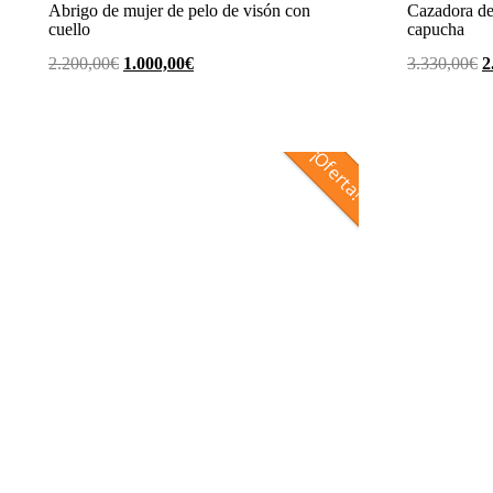
Abrigo de mujer de pelo de visón con
Cazadora de
cuello
capucha
El
El
E
2.200,00
€
1.000,00
€
3.330,00
€
2
precio
precio
p
original
actual
o
era:
es:
e
¡Oferta!
2.200,00€.
1.000,00€.
3