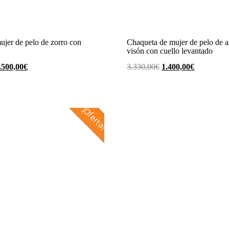
ujer de pelo de zorro con
Chaqueta de mujer de pelo de a
visón con cuello levantado
l
El
El
El
.500,00
€
3.330,00
€
1.400,00
€
recio
precio
precio
precio
riginal
actual
original
actual
ra:
es:
era:
es:
¡Oferta!
.330,00€.
1.500,00€.
3.330,00€.
1.400,00€.