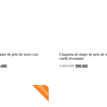
ujer de pelo de zorro con
Chaqueta de mujer de pelo de r
cuello levantado
El
El
El
,00
€
1.800,00
€
900,00
€
cio
precio
precio
precio
ginal
actual
original
actual
es:
era:
es:
¡Oferta!
,00€.
450,00€.
1.800,00€.
900,00€.