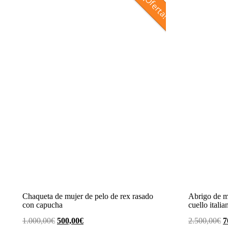
¡Oferta!
Chaqueta de mujer de pelo de rex rasado
Abrigo de m
con capucha
cuello italia
El
El
E
1.000,00
€
500,00
€
2.500,00
€
7