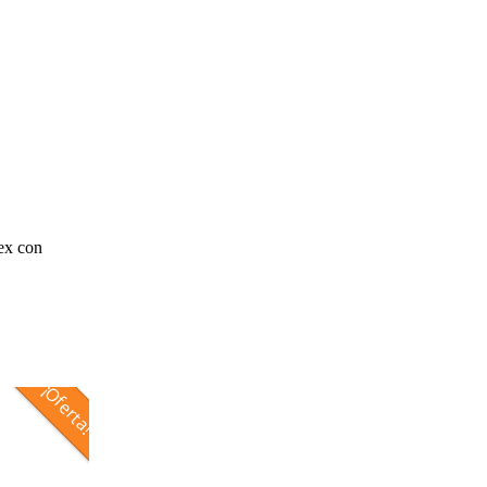
ex con
¡Oferta!