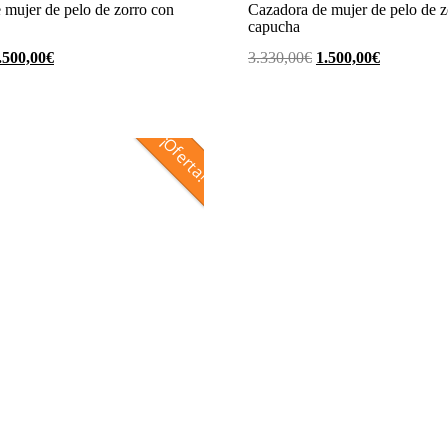
 mujer de pelo de zorro con
Cazadora de mujer de pelo de z
capucha
l
El
El
El
.500,00
€
3.330,00
€
1.500,00
€
recio
precio
precio
precio
riginal
actual
original
actual
ra:
es:
era:
es:
¡Oferta!
.330,00€.
2.500,00€.
3.330,00€.
1.500,00€.