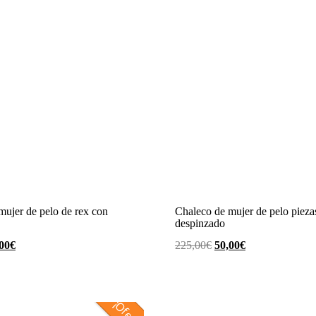
mujer de pelo de rex con
Chaleco de mujer de pelo pieza
despinzado
El
El
El
00
€
225,00
€
50,00
€
cio
precio
precio
precio
ginal
actual
original
actual
es:
era:
es:
,00€.
50,00€.
225,00€.
50,00€.