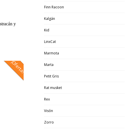
Finn Racoon
Kalgán
stracán y
Kid
LinxCat
Marmota
¡Oferta!
Marta
Petit Gris
Rat musket
Rex
Visón
Zorro