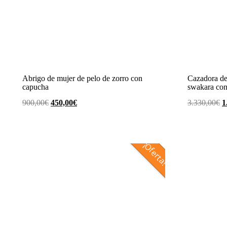
Abrigo de mujer de pelo de zorro con
Cazadora de
capucha
swakara co
El
El
E
900,00
€
450,00
€
3.330,00
€
1
precio
precio
p
original
actual
o
era:
es:
e
¡Oferta!
900,00€.
450,00€.
3