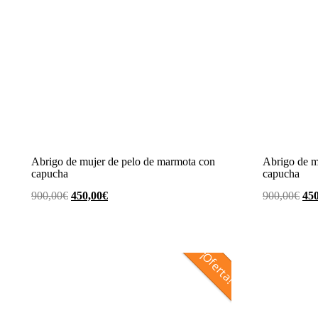
Abrigo de mujer de pelo de marmota con
Abrigo de m
capucha
capucha
El
El
El
900,00
€
450,00
€
900,00
€
450
precio
precio
pre
original
actual
ori
era:
es:
era:
¡Oferta!
900,00€.
450,00€.
900