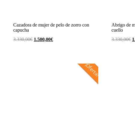
Cazadora de mujer de pelo de zorro con
Abrigo de m
capucha
cuello
El
El
E
3.330,00
€
1.500,00
€
3.330,00
€
1
precio
precio
p
original
actual
o
era:
es:
e
¡Oferta!
3.330,00€.
1.500,00€.
3