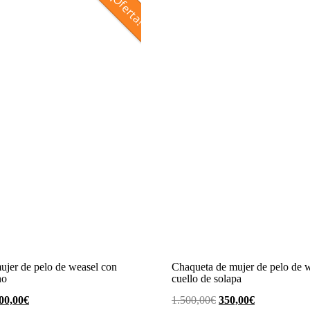
¡Oferta!
ujer de pelo de weasel con
Chaqueta de mujer de pelo de 
no
cuello de solapa
l
El
El
El
00,00
€
1.500,00
€
350,00
€