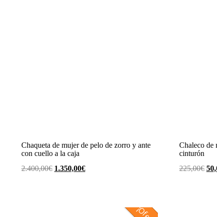
Chaqueta de mujer de pelo de zorro y ante
Chaleco de 
con cuello a la caja
cinturón
El
El
El
2.400,00
€
1.350,00
€
225,00
€
50,
precio
precio
pre
original
actual
ori
era:
es:
era:
2.400,00€.
1.350,00€.
225