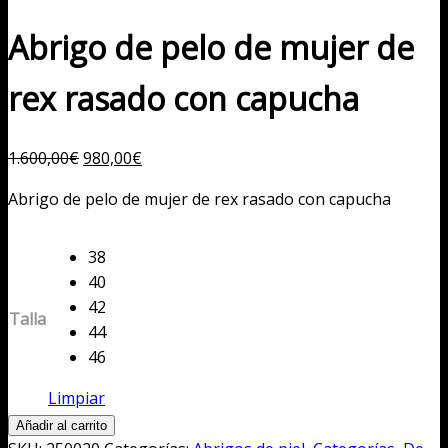
Abrigo de pelo de mujer de
rex rasado con capucha
El
El
1.600,00
€
980,00
€
precio
precio
Abrigo de pelo de mujer de rex rasado con capucha
original
actual
era:
es:
1.600,00€.
38
980,00€.
40
42
Talla
44
46
Limpiar
Abrigo
Añadir al carrito
de