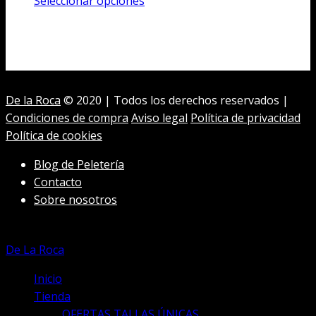
precio
precio
Este
Seleccionar opciones
original
actual
producto
era:
es:
tiene
3.000,00€.
1.900,00€.
múltiples
variantes.
Las
De la Roca
© 2020 | Todos los derechos reservados |
opciones
Condiciones de compra
Aviso legal
Política de privacidad
se
Política de cookies
pueden
elegir
Blog de Peletería
en
Contacto
la
Sobre nosotros
página
de
producto
De La Roca
Inicio
Tienda
OFERTAS TALLAS ÚNICAS