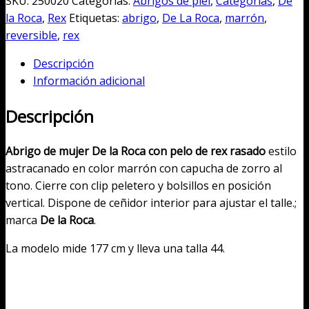
SKU:
250020
Categorías:
Abrigos de piel
,
Categorías
,
De
pelo
la Roca
,
Rex
Etiquetas:
abrigo
,
De La Roca
,
marrón
,
de
reversible
,
rex
mujer
Descripción
de
Información adicional
rex
rasado
Descripción
con
capucha
Abrigo de mujer De la Roca con pelo de rex rasado
estilo
cantidad
astracanado en color marrón con capucha de zorro al
tono. Cierre con clip peletero y bolsillos en posición
vertical. Dispone de ceñidor interior para ajustar el talle.;
marca
De la Roca
.
La modelo mide 177 cm y lleva una talla 44.