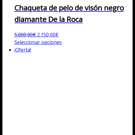
Chaqueta de pelo de visón negro
diamante De la Roca
El
El
5.000,00
€
2.150,00
€
precio
precio
Este
Seleccionar opciones
original
actual
producto
¡Oferta!
era:
es:
tiene
5.000,00€.
2.150,00€.
múltiples
variantes.
Las
opciones
se
pueden
elegir
en
la
página