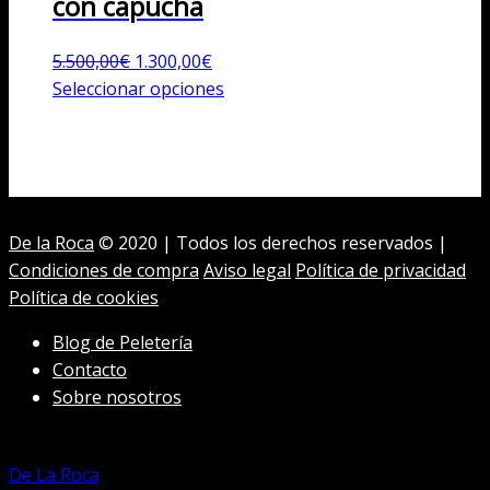
con capucha
El
El
5.500,00
€
1.300,00
€
precio
precio
Este
Seleccionar opciones
original
actual
producto
era:
es:
tiene
5.500,00€.
1.300,00€.
múltiples
variantes.
Las
De la Roca
© 2020 | Todos los derechos reservados |
opciones
Condiciones de compra
Aviso legal
Política de privacidad
se
Política de cookies
pueden
elegir
Blog de Peletería
en
Contacto
la
Sobre nosotros
página
de
producto
De La Roca