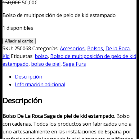
El
El
150,00
€
50,00
€
precio
precio
Bolso de multiposición de pelo de kid estampado
original
actual
era:
es:
1 disponibles
150,00€.
50,00€.
Bolso
Añadir al carrito
de
SKU:
250068
Categorías:
Accesorios
,
Bolsos
,
De la Roca
,
multiposición
Kid
Etiquetas:
bolso
,
Bolso de multiposición de pelo de kid
de
estampado
,
bolso de piel
,
Saga Furs
pelo
Descripción
de
Información adicional
kid
estampado
Descripción
cantidad
Bolso De La Roca Saga de piel de kid estampado.
Bolso
con cadenas. Todos los productos son fabricados uno a
uno artesanalmente en las instalaciones de España por