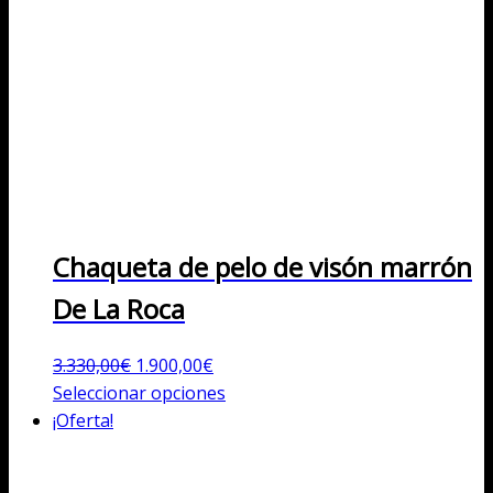
Chaqueta de pelo de visón marrón
De La Roca
El
El
3.330,00
€
1.900,00
€
precio
precio
Este
Seleccionar opciones
original
actual
producto
¡Oferta!
era:
es:
tiene
3.330,00€.
1.900,00€.
múltiples