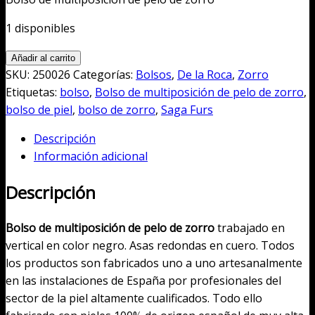
original
actual
era:
es:
1 disponibles
350,00€.
160,00€.
Bolso
Añadir al carrito
de
SKU:
250026
Categorías:
Bolsos
,
De la Roca
,
Zorro
multiposición
Etiquetas:
bolso
,
Bolso de multiposición de pelo de zorro
,
de
bolso de piel
,
bolso de zorro
,
Saga Furs
pelo
Descripción
de
Información adicional
zorro
cantidad
Descripción
Bolso de multiposición de pelo de zorro
trabajado en
vertical en color negro. Asas redondas en cuero. Todos
los productos son fabricados uno a uno artesanalmente
en las instalaciones de España por profesionales del
sector de la piel altamente cualificados. Todo ello