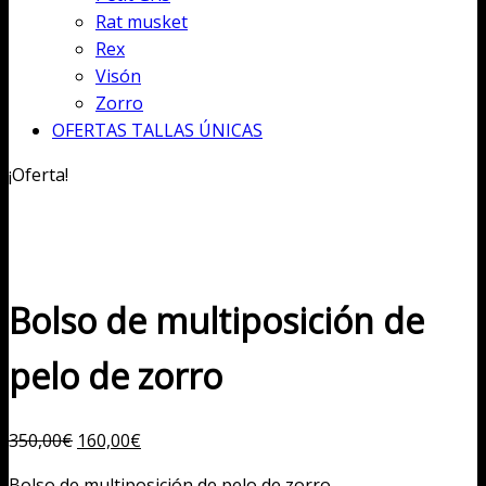
Rat musket
Rex
Visón
Zorro
OFERTAS TALLAS ÚNICAS
¡Oferta!
Bolso de multiposición de
pelo de zorro
El
El
350,00
€
160,00
€
precio
precio
Bolso de multiposición de pelo de zorro