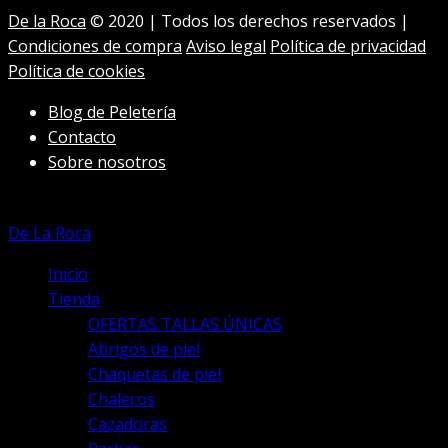
Las
De la Roca
© 2020 | Todos los derechos reservados |
opciones
Condiciones de compra
Aviso legal
Política de privacidad
se
Política de cookies
pueden
elegir
Blog de Peletería
en
Contacto
la
Sobre nosotros
página
de
producto
De La Roca
Inicio
Tienda
OFERTAS TALLAS ÚNICAS
Abrigos de piel
Chaquetas de piel
Chalecos
Cazadoras