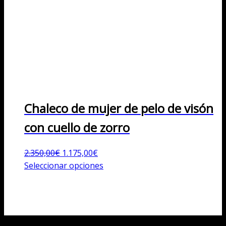
Chaleco de mujer de pelo de visón
con cuello de zorro
El
El
2.350,00
€
1.175,00
€
precio
precio
Este
Seleccionar opciones
original
actual
producto
era:
es:
tiene
2.350,00€.
1.175,00€.
múltiples
variantes.