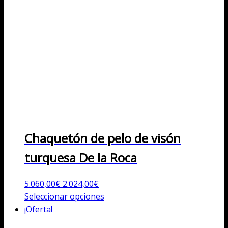
Chaquetón de pelo de visón
turquesa De la Roca
El
El
5.060,00
€
2.024,00
€
precio
precio
Este
Seleccionar opciones
original
actual
producto
¡Oferta!
era:
es:
tiene