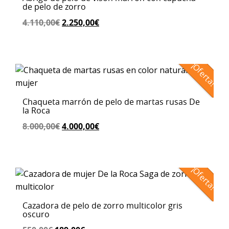
de pelo de zorro
El
El
4.110,00
€
2.250,00
€
precio
precio
original
actual
era:
es:
¡Oferta!
4.110,00€.
2.250,00€.
Chaqueta marrón de pelo de martas rusas De
la Roca
El
El
8.000,00
€
4.000,00
€
precio
precio
original
actual
era:
es:
¡Oferta!
8.000,00€.
4.000,00€.
Cazadora de pelo de zorro multicolor gris
oscuro