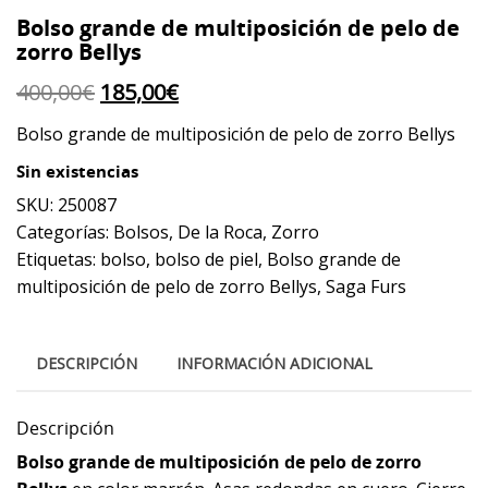
Bolso grande de multiposición de pelo de
zorro Bellys
El
El
400,00
€
185,00
€
precio
precio
Bolso grande de multiposición de pelo de zorro Bellys
original
actual
Sin existencias
era:
es:
SKU:
250087
400,00€.
185,00€.
Categorías:
Bolsos
,
De la Roca
,
Zorro
Etiquetas:
bolso
,
bolso de piel
,
Bolso grande de
multiposición de pelo de zorro Bellys
,
Saga Furs
DESCRIPCIÓN
INFORMACIÓN ADICIONAL
Descripción
Bolso grande de multiposición de pelo de zorro