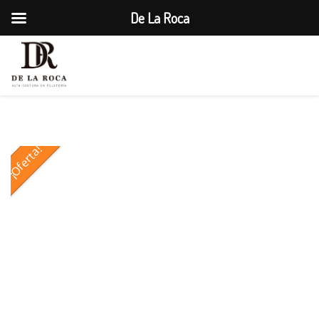
De La Roca
1
¡Oferta!