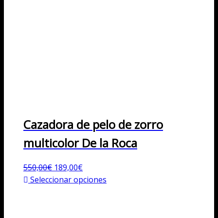
Cazadora de pelo de zorro
multicolor De la Roca
El
El
550,00
€
189,00
€
precio
precio
Este
Seleccionar opciones
original
actual
producto
era:
es:
tiene
550,00€.
189,00€.
múltiples