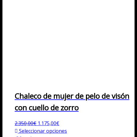
Chaleco de mujer de pelo de visón
con cuello de zorro
El
El
2.350,00
€
1.175,00
€
precio
precio
Este
Seleccionar opciones