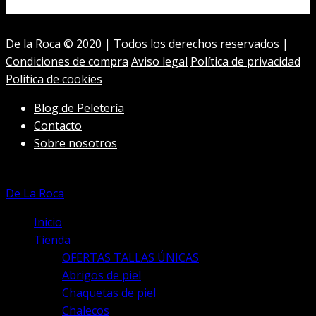
variantes.
Las
De la Roca
© 2020 | Todos los derechos reservados |
opciones
Condiciones de compra
Aviso legal
Política de privacidad
se
Política de cookies
pueden
elegir
Blog de Peletería
en
Contacto
la
Sobre nosotros
página
de
producto
De La Roca
Inicio
Tienda
OFERTAS TALLAS ÚNICAS
Abrigos de piel
Chaquetas de piel
Chalecos