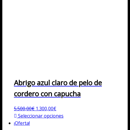
Abrigo azul claro de pelo de
cordero con capucha
El
El
5.500,00
€
1.300,00
€
precio
precio
Este
Seleccionar opciones
original
actual
producto
¡Oferta!
era:
es:
tiene