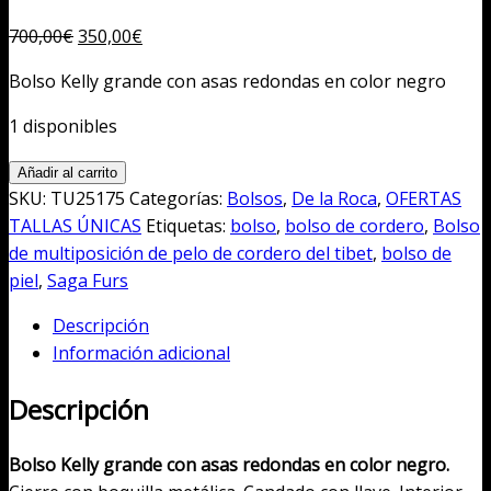
El
El
700,00
€
350,00
€
precio
precio
Bolso Kelly grande con asas redondas en color negro
original
actual
era:
es:
1 disponibles
700,00€.
350,00€.
Bolso
Añadir al carrito
Kelly
SKU:
TU25175
Categorías:
Bolsos
,
De la Roca
,
OFERTAS
grande
TALLAS ÚNICAS
Etiquetas:
bolso
,
bolso de cordero
,
Bolso
con
de multiposición de pelo de cordero del tibet
,
bolso de
asas
piel
,
Saga Furs
redondas
Descripción
en
Información adicional
color
negro
Descripción
cantidad
Bolso Kelly grande con asas redondas en color negro.