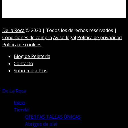
era:
es:
tiene
3.330,00€.
1.900,00€.
múltiples
variantes.
Las
De la Roca
© 2020 | Todos los derechos reservados |
opciones
Condiciones de compra
Aviso legal
Política de privacidad
se
Política de cookies
pueden
elegir
Blog de Peletería
en
Contacto
la
Sobre nosotros
página
de
producto
De La Roca
Inicio
Tienda
OFERTAS TALLAS ÚNICAS
Abrigos de piel