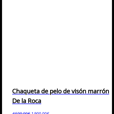
Chaqueta de pelo de visón marrón
De la Roca
El
El
4.500,00
€
1.900,00
€