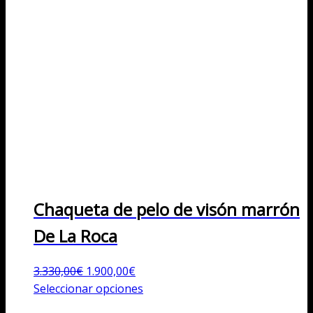
Chaqueta de pelo de visón marrón
De La Roca
El
El
3.330,00
€
1.900,00
€
precio
precio
Este
Seleccionar opciones
original
actual
producto