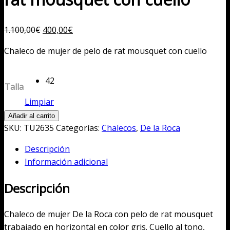
El
El
1.100,00
€
400,00
€
precio
precio
Chaleco de mujer de pelo de rat mousquet con cuello
original
actual
era:
es:
1.100,00€.
42
400,00€.
Talla
Limpiar
Chaleco
Añadir al carrito
de
SKU:
TU2635
Categorías:
Chalecos
,
De la Roca
mujer
Descripción
de
Información adicional
pelo
de
Descripción
rat
mousquet
Chaleco de mujer De la Roca con pelo de rat mousquet
con
trabajado en horizontal en color gris. Cuello al tono,
cuello