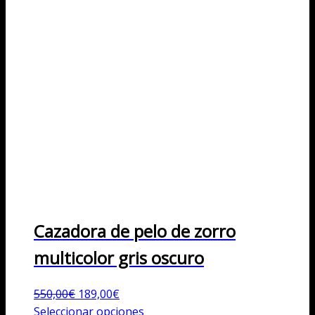
Cazadora de pelo de zorro
multicolor gris oscuro
El
El
550,00
€
189,00
€
precio
precio
Este
Seleccionar opciones