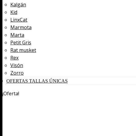
Kalgán
Kid
LinxCat
Marmota
Marta
Petit Gris
Rat musket
Rex
Visón
Zorro
OFERTAS TALLAS ÚNICAS
¡Oferta!