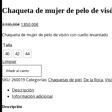
Chaqueta de mujer de pelo de visó
El
El
3.330,00
€
1.850,00
€
precio
precio
Chaqueta de mujer de pelo de visón con cuello levantado
original
actual
era:
es:
Talla
3.330,00€.
1.850,00€.
40
42
44
Limpiar
Chaqueta
Añadir al carrito
de
SKU:
260019
Categorías:
Chaquetas de piel
,
De la Roca
,
Vis
mujer
de
Descripción
pelo
Información adicional
de
visón
Descripción
con