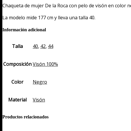
Chaqueta de mujer De la Roca con pelo de visón en color neg
cuello
levantado
La modelo mide 177 cm y lleva una talla 40.
cantidad
Información adicional
Talla
40
,
42
,
44
Composición
Visón 100%
Color
Negro
Material
Visón
Productos relacionados