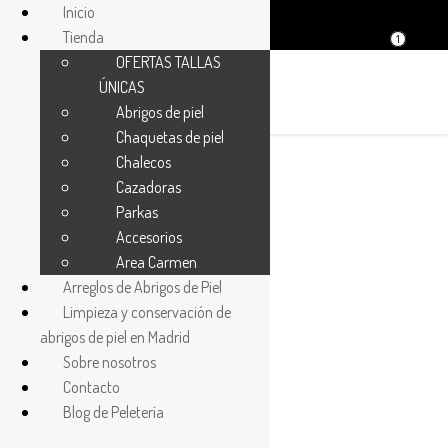
Inicio
Tienda
1
OFERTAS TALLAS
ÚNICAS
Abrigos de piel
Chaquetas de piel
Chalecos
Cazadoras
¡Oferta!
Parkas
Accesorios
Area Carmen
Arreglos de Abrigos de Piel
Limpieza y conservación de
abrigos de piel en Madrid
Sobre nosotros
Contacto
Blog de Peletería