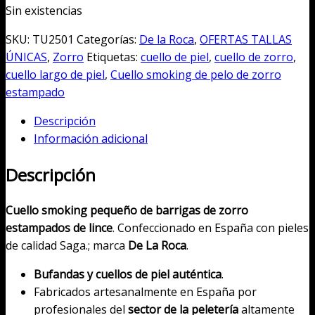
era:
es:
Sin existencias
250,00€.
65,00€.
SKU:
TU2501
Categorías:
De la Roca
,
OFERTAS TALLAS
ÚNICAS
,
Zorro
Etiquetas:
cuello de piel
,
cuello de zorro
,
cuello largo de piel
,
Cuello smoking de pelo de zorro
estampado
Descripción
Información adicional
Descripción
Cuello smoking pequeño de barrigas de zorro
estampados de lince
. Confeccionado en España con pieles
de calidad Saga.; marca
De La Roca
.
Bufandas y cuellos de piel auténtica
.
Fabricados artesanalmente en España por
profesionales del
sector de la peletería
altamente