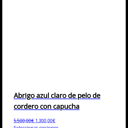
Abrigo azul claro de pelo de
cordero con capucha
El
El
5.500,00
€
1.300,00
€
precio
precio
Este
Seleccionar opciones