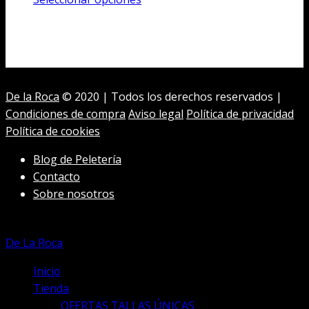
original
actual
producto
era:
es:
tiene
5.500,00€.
1.300,00€.
múltiples
variantes.
Las
De la Roca
© 2020 | Todos los derechos reservados |
opciones
Condiciones de compra
Aviso legal
Política de privacidad
se
Política de cookies
pueden
elegir
Blog de Peletería
en
Contacto
la
Sobre nosotros
página
de
producto
De La Roca
Inicio
Tienda
OFERTAS TALLAS ÚNICAS