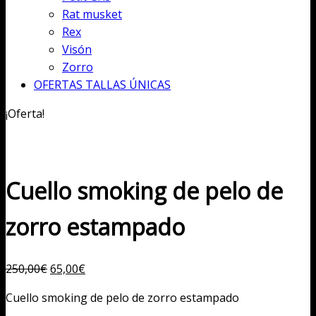
Rat musket
Rex
Visón
Zorro
OFERTAS TALLAS ÚNICAS
¡Oferta!
Cuello smoking de pelo de
zorro estampado
El
El
250,00
€
65,00
€
precio
precio
Cuello smoking de pelo de zorro estampado
original
actual