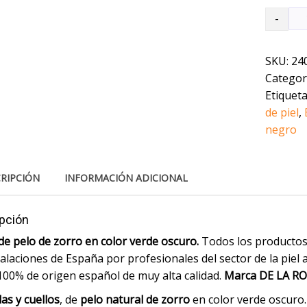
Estola
de
pelo
de
SKU:
24
zorro
Categor
en
color
Etiquet
verde
de piel
,
oscuro
negro
cantidad
RIPCIÓN
INFORMACIÓN ADICIONAL
pción
de pelo de zorro en color verde oscuro.
Todos los productos
talaciones de España por profesionales del sector de la piel 
100% de origen español de muy alta calidad.
Marca DE LA R
as y cuellos
, de
pelo natural de zorro
en color verde oscuro.