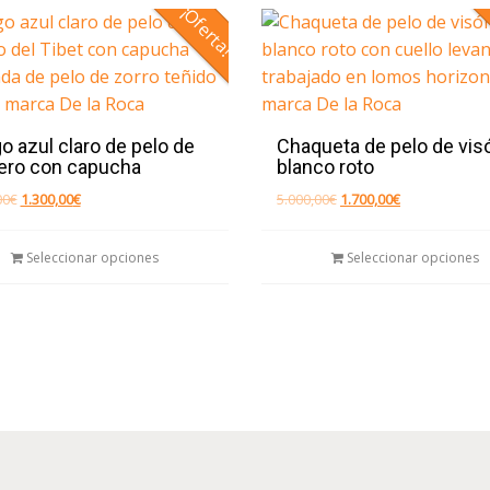
¡Oferta!
o azul claro de pelo de
Chaqueta de pelo de vis
ero con capucha
blanco roto
El
El
El
El
00
€
1.300,00
€
5.000,00
€
1.700,00
€
precio
precio
precio
precio
Este
original
actual
original
actual
Seleccionar opciones
Seleccionar opciones
era:
es:
era:
es:
producto
5.500,00€.
1.300,00€.
5.000,00€.
1.700,00€.
tiene
múltiples
variantes.
Las
opciones
se
pueden
elegir