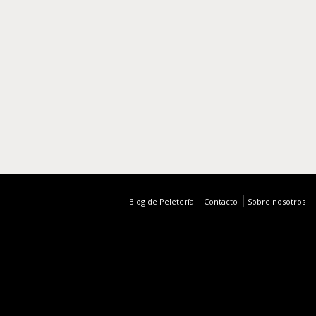
en
la
la
página
página
de
de
producto
producto
Blog de Peletería
Contacto
Sobre nosotros