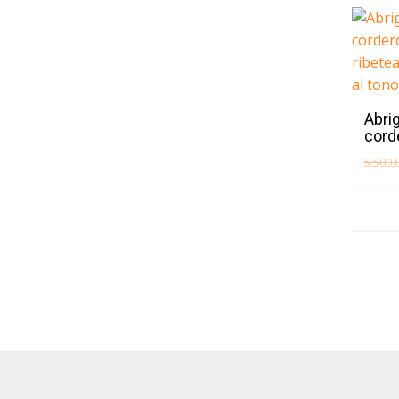
Abrig
cord
5.500,