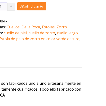
325,00€.
285,00€.
Añadir al carrito
0047
ías:
Cuellos
,
De la Roca
,
Estolas
,
Zorro
as:
cuello de piel
,
cuello de zorro
,
cuello largo
Estola de pelo de zorro en color verde oscuro
,
 son fabricados uno a uno artesanalmente en
altamente cualificados. Todo ello fabricado con
OCA