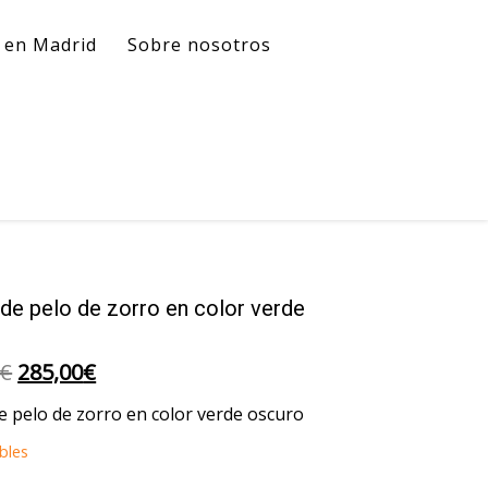
l en Madrid
Sobre nosotros
 de pelo de zorro en color verde
o
El
El
€
285,00
€
precio
precio
e pelo de zorro en color verde oscuro
original
actual
bles
era:
es: