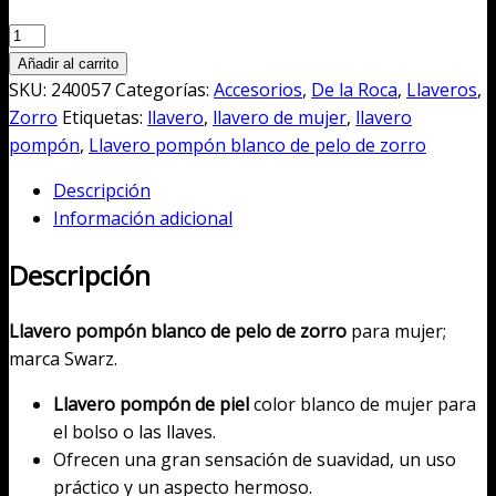
90,00€.
29,00€.
Llavero
pompón
Añadir al carrito
blanco
SKU:
240057
Categorías:
Accesorios
,
De la Roca
,
Llaveros
,
de
Zorro
Etiquetas:
llavero
,
llavero de mujer
,
llavero
pelo
pompón
,
Llavero pompón blanco de pelo de zorro
de
Descripción
zorro
Información adicional
cantidad
Descripción
Llavero pompón blanco de pelo de zorro
para mujer;
marca Swarz.
Llavero pompón de piel
color blanco de mujer para
el bolso o las llaves.
Ofrecen una gran sensación de suavidad, un uso
práctico y un aspecto hermoso.