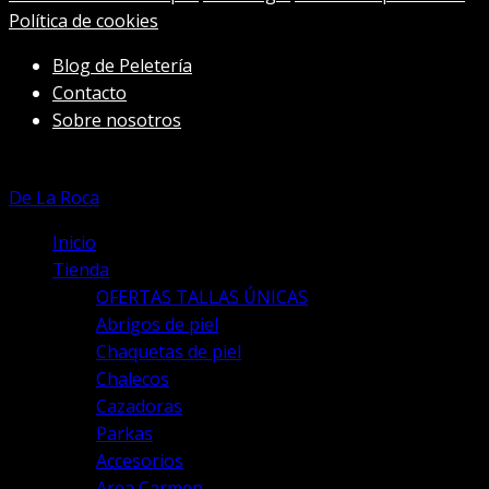
se
Política de cookies
pueden
elegir
Blog de Peletería
en
Contacto
la
Sobre nosotros
página
de
producto
De La Roca
Inicio
Tienda
OFERTAS TALLAS ÚNICAS
Abrigos de piel
Chaquetas de piel
Chalecos
Cazadoras
Parkas
Accesorios
Area Carmen