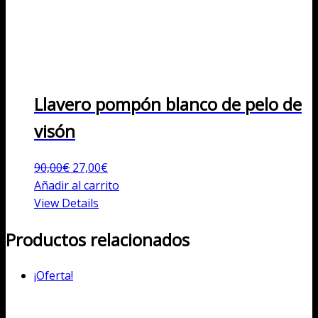
Llavero pompón blanco de pelo de
visón
El
El
90,00
€
27,00
€
precio
precio
Añadir al carrito
original
actual
View Details
era:
es:
Productos relacionados
90,00€.
27,00€.
¡Oferta!