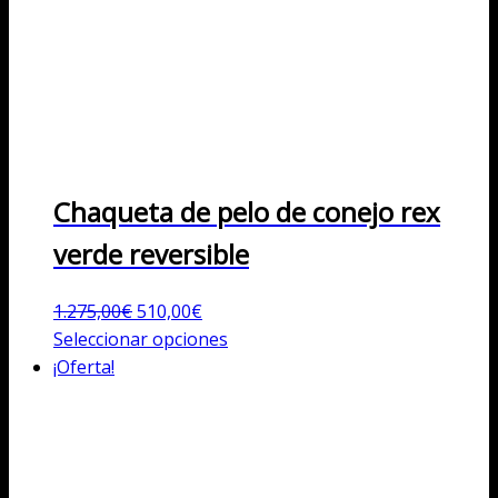
Chaqueta de pelo de conejo rex
verde reversible
El
El
1.275,00
€
510,00
€
precio
precio
Este
Seleccionar opciones
original
actual
producto
¡Oferta!
era:
es:
tiene
1.275,00€.
510,00€.
múltiples
variantes.
Las