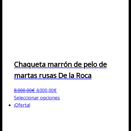
Chaqueta marrón de pelo de
martas rusas De la Roca
El
El
8.000,00
€
4.000,00
€
precio
precio
Este
Seleccionar opciones
original
actual
producto
¡Oferta!
era:
es:
tiene
8.000,00€.
4.000,00€.
múltiples
variantes.