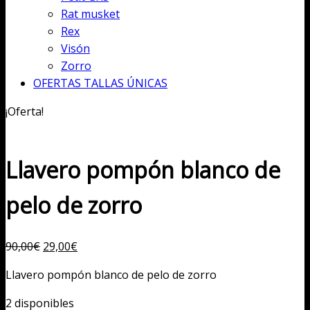
Rat musket
Rex
Visón
Zorro
OFERTAS TALLAS ÚNICAS
¡Oferta!
Llavero pompón blanco de
pelo de zorro
El
El
90,00
€
29,00
€
precio
precio
Llavero pompón blanco de pelo de zorro
original
actual
era:
es:
2 disponibles