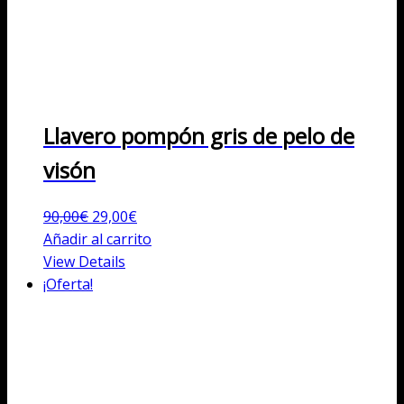
Llavero pompón gris de pelo de
visón
El
El
90,00
€
29,00
€
precio
precio
Añadir al carrito
original
actual
View Details
era:
es:
¡Oferta!
90,00€.
29,00€.