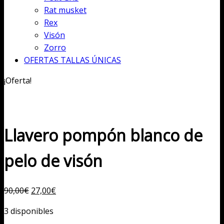
Rat musket
Rex
Visón
Zorro
OFERTAS TALLAS ÚNICAS
¡Oferta!
Llavero pompón blanco de
pelo de visón
El
El
90,00
€
27,00
€
precio
precio
3 disponibles
original
actual