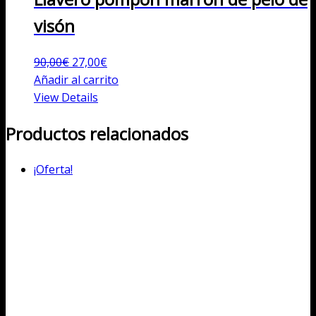
visón
El
El
90,00
€
27,00
€
precio
precio
Añadir al carrito
original
actual
View Details
era:
es:
Productos relacionados
90,00€.
27,00€.
¡Oferta!