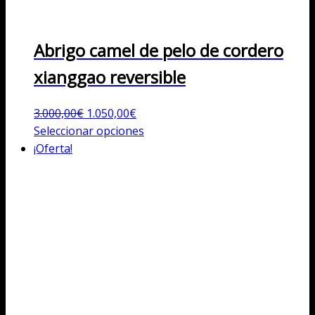
Abrigo camel de pelo de cordero
xianggao reversible
El
El
3.000,00
€
1.050,00
€
precio
precio
Este
Seleccionar opciones
original
actual
producto
¡Oferta!
era:
es:
tiene
3.000,00€.
1.050,00€.
múltiples
variantes.
Las
opciones
se
pueden
elegir
en