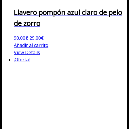
Llavero pompón azul claro de pelo
de zorro
El
El
90,00
€
29,00
€
precio
precio
Añadir al carrito
original
actual
View Details
era:
es:
¡Oferta!
90,00€.
29,00€.