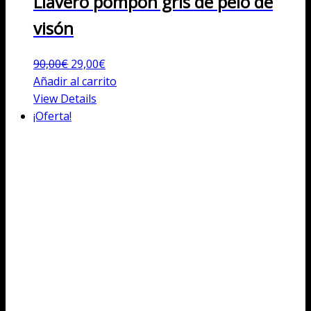
Llavero pompón gris de pelo de
visón
El
El
90,00
€
29,00
€
precio
precio
Añadir al carrito
original
actual
View Details
era:
es:
¡Oferta!
90,00€.
29,00€.