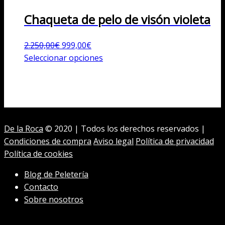
Chaqueta de pelo de visón violeta
El
El
2.250,00
€
999,00
€
precio
precio
Este
Seleccionar opciones
original
actual
producto
era:
es:
tiene
2.250,00€.
999,00€.
múltiples
variantes.
Las
De la Roca
© 2020 | Todos los derechos reservados |
opciones
Condiciones de compra
Aviso legal
Política de privacidad
se
Política de cookies
pueden
elegir
Blog de Peletería
en
Contacto
la
Sobre nosotros
página
de