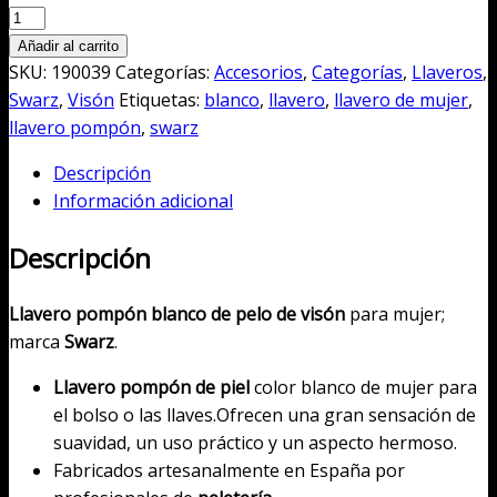
era:
es:
Llavero
90,00€.
27,00€.
pompón
Añadir al carrito
blanco
SKU:
190039
Categorías:
Accesorios
,
Categorías
,
Llaveros
,
de
Swarz
,
Visón
Etiquetas:
blanco
,
llavero
,
llavero de mujer
,
pelo
llavero pompón
,
swarz
de
Descripción
visón
Información adicional
cantidad
Descripción
Llavero pompón blanco de pelo de visón
para mujer;
marca
Swarz
.
Llavero pompón de piel
color blanco de mujer para
el bolso o las llaves.Ofrecen una gran sensación de
suavidad, un uso práctico y un aspecto hermoso.
Fabricados artesanalmente en España por