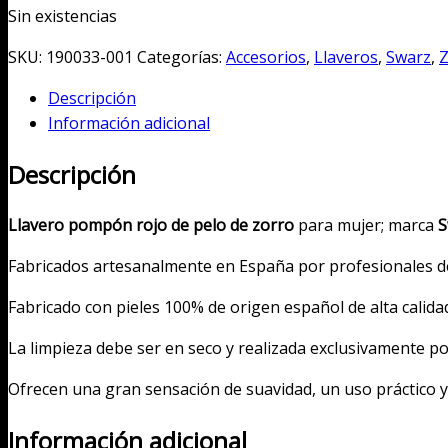
Sin existencias
original
actual
era:
es:
SKU:
190033-001
Categorías:
Accesorios
,
Llaveros
,
Swarz
,
Z
90,00€.
29,00€.
Descripción
Información adicional
Descripción
Llavero pompón rojo de pelo de zorro
para mujer; marca
S
Fabricados artesanalmente en España por profesionales de 
Fabricado con pieles 100% de origen español de alta calid
La limpieza debe ser en seco y realizada exclusivamente por
Ofrecen una gran sensación de suavidad, un uso práctico 
Información adicional