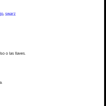
jo
,
swarz
so o las llaves.
a.