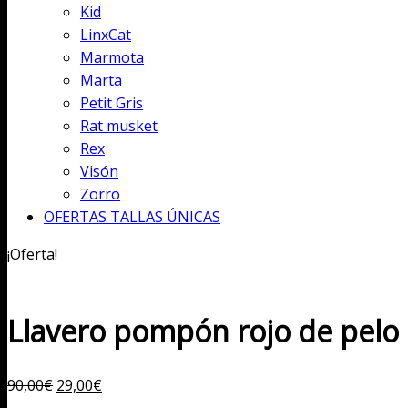
Kid
LinxCat
Marmota
Marta
Petit Gris
Rat musket
Rex
Visón
Zorro
OFERTAS TALLAS ÚNICAS
¡Oferta!
Llavero pompón rojo de pelo 
El
El
90,00
€
29,00
€
precio
precio