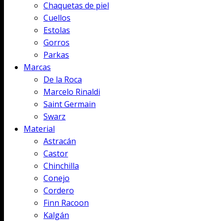
Chaquetas de piel
Cuellos
Estolas
Gorros
Parkas
Marcas
De la Roca
Marcelo Rinaldi
Saint Germain
Swarz
Material
Astracán
Castor
Chinchilla
Conejo
Cordero
Finn Racoon
Kalgán