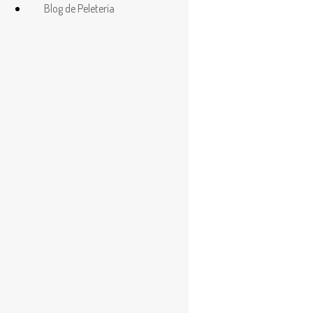
elegir un
Blog de Peletería
abrigo de
visón a la
hora de
comprar: El
visón es
sinónimo
de lujo y
elegancia
en el
mundo de
la moda.
Este
precioso
animal ha
sido fuente
de pieles
de alta