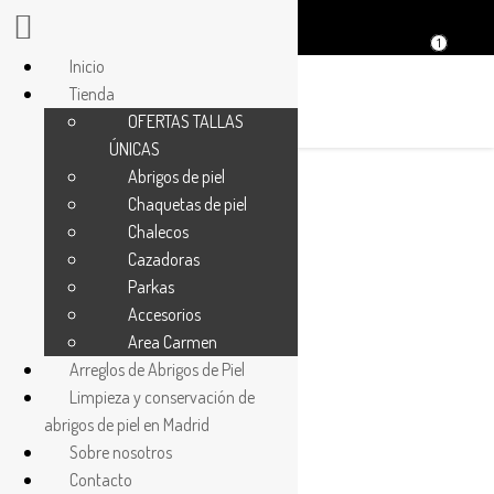
1
Inicio
Tienda
OFERTAS TALLAS
ÚNICAS
Abrigos de piel
Chaquetas de piel
Chalecos
Cómo
Cazadoras
elegir un
Parkas
abrigo de
Accesorios
visón a la
Area Carmen
hora de
Arreglos de Abrigos de Piel
comprar
Limpieza y conservación de
3 octubre
2023
No
abrigos de piel en Madrid
Comments
Sobre nosotros
Cómo
Contacto