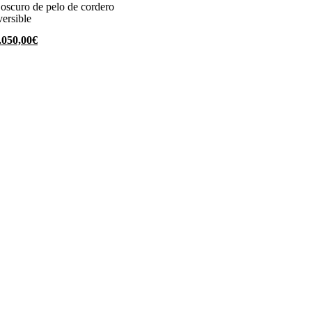
 oscuro de pelo de cordero
ersible
l
El
.050,00
€
recio
precio
riginal
actual
ra:
es:
.000,00€.
1.050,00€.