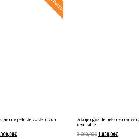
¡Oferta!
claro de pelo de cordero con
Abrigo gris de pelo de cordero
reversible
l
El
El
El
.300,00
€
3.000,00
€
1.050,00
€