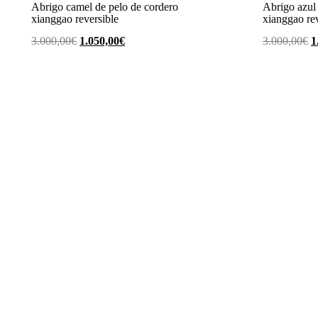
Abrigo camel de pelo de cordero
Abrigo azul
xianggao reversible
xianggao rev
El
El
E
3.000,00
€
1.050,00
€
3.000,00
€
1
precio
precio
p
original
actual
o
era:
es:
e
3.000,00€.
1.050,00€.
3