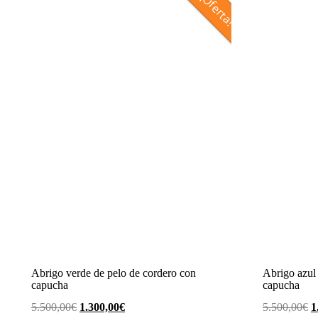
¡Oferta!
Abrigo verde de pelo de cordero con
Abrigo azul 
capucha
capucha
El
El
E
5.500,00
€
1.300,00
€
5.500,00
€
1