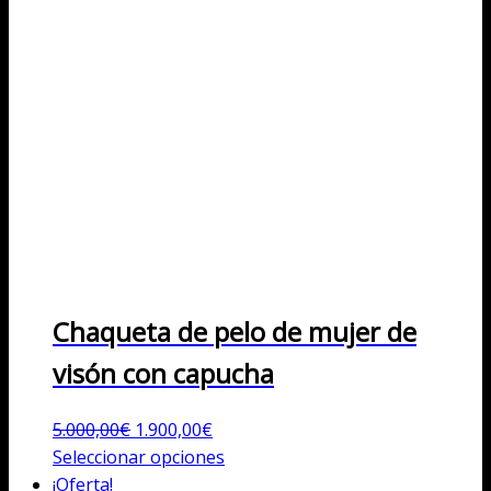
Chaqueta de pelo de mujer de
visón con capucha
El
El
5.000,00
€
1.900,00
€
precio
precio
Este
Seleccionar opciones
original
actual
producto
¡Oferta!