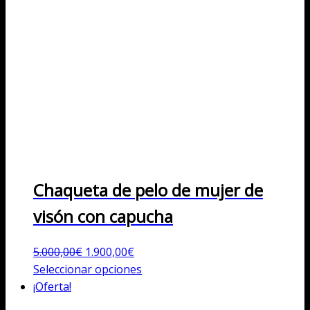
Chaqueta de pelo de mujer de
visón con capucha
El
El
5.000,00
€
1.900,00
€
precio
precio
Este
Seleccionar opciones
original
actual
producto
¡Oferta!
era:
es:
tiene