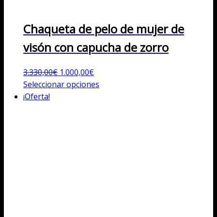
Chaqueta de pelo de mujer de
visón con capucha de zorro
El
El
3.330,00
€
1.000,00
€
precio
precio
Este
Seleccionar opciones
original
actual
producto
¡Oferta!
era:
es:
tiene
3.330,00€.
1.000,00€.
múltiples
variantes.
Las
opciones
se
pueden
elegir
en
la