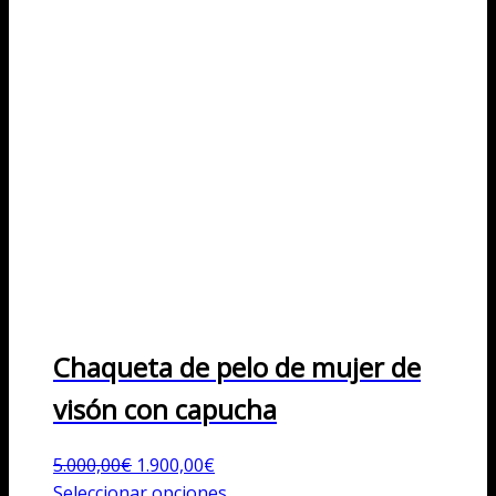
Chaqueta de pelo de mujer de
visón con capucha
El
El
5.000,00
€
1.900,00
€
precio
precio
Este
Seleccionar opciones