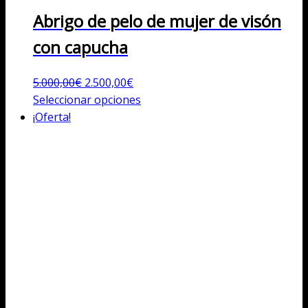
Abrigo de pelo de mujer de visón
con capucha
El
El
5.000,00
€
2.500,00
€
precio
precio
Este
Seleccionar opciones
original
actual
producto
¡Oferta!
era:
es:
tiene
5.000,00€.
2.500,00€.
múltiples
variantes.
Las
opciones
se
pueden
elegir
en
la
página