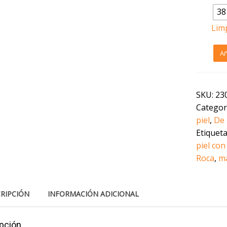
38
Lim
Abri
Añ
de
pelo
de
muje
SKU:
23
de
Categor
visón
con
piel
,
De 
capu
Etiquet
canti
piel co
Roca
,
m
RIPCIÓN
INFORMACIÓN ADICIONAL
pción