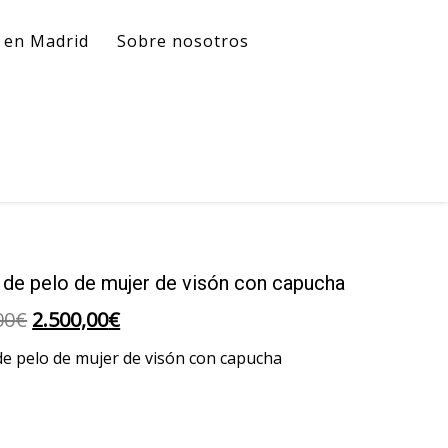
l en Madrid
Sobre nosotros
 de pelo de mujer de visón con capucha
El
El
00
€
2.500,00
€
precio
precio
de pelo de mujer de visón con capucha
original
actual
era:
es:
5.000,00€.
2.500,00€.
a