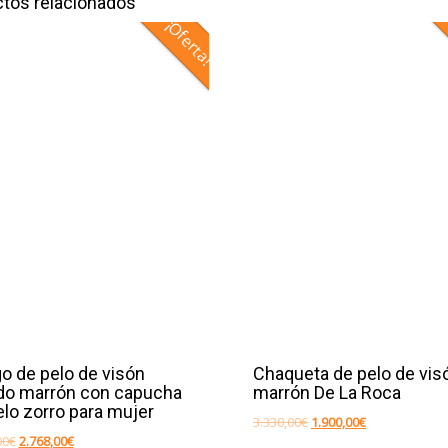
tos relacionados
¡Oferta!
go de pelo de visón
Chaqueta de pelo de vis
do marrón con capucha
marrón De La Roca
elo zorro para mujer
El
El
3.330,00
€
1.900,00
€
El
El
00
€
2.768,00
€
precio
precio