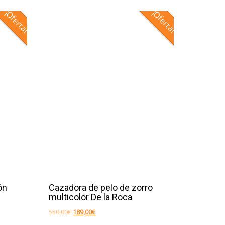
¡Oferta!
¡Oferta!
ón
Cazadora de pelo de zorro
multicolor De la Roca
El
El
550,00
€
189,00
€
precio
precio