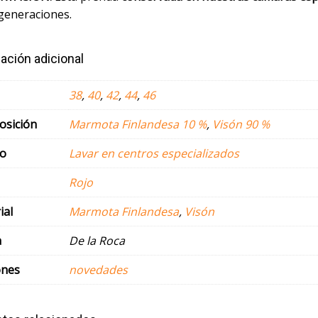
 generaciones.
ación adicional
38
,
40
,
42
,
44
,
46
sición
Marmota Finlandesa 10 %
,
Visón 90 %
o
Lavar en centros especializados
Rojo
ial
Marmota Finlandesa
,
Visón
a
De la Roca
ones
novedades