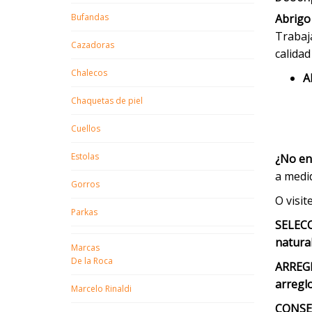
Bufandas
Abrigo 
Trabaja
Cazadoras
calidad
Chalecos
A
Chaquetas de piel
Cuellos
Estolas
¿No en
a medi
Gorros
O visit
Parkas
SELECC
natural
Marcas
De la Roca
ARREG
arregl
Marcelo Rinaldi
CONSE