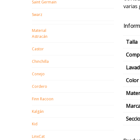
Saint Germain
varias
Swarz
Inform
Material
Astracán
Talla
Castor
Compo
Chinchilla
Lavad
Conejo
Color
Cordero
Mater
Finn Racoon
Marc
Kalgán
Secci
Kid
LinxCat