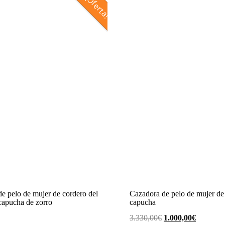
¡Oferta!
e pelo de mujer de cordero del
Cazadora de pelo de mujer de
capucha de zorro
capucha
El
El
3.330,00
€
1.000,00
€