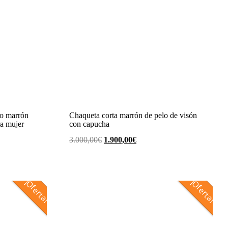
do marrón
Chaqueta corta marrón de pelo de visón
ra mujer
con capucha
El
El
3.000,00
€
1.900,00
€
precio
precio
original
actual
era:
es:
¡Oferta!
¡Oferta!
€.
3.000,00€.
1.900,00€.