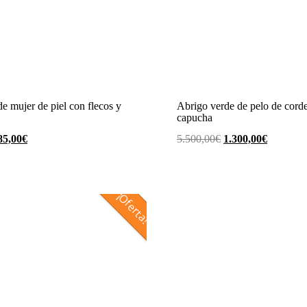
Abrigo verde de pelo de cord
e mujer de piel con flecos y
capucha
El
El
l
El
5.500,00
€
1.300,00
€
85,00
€
precio
precio
ecio
precio
original
actual
iginal
actual
era:
es:
a:
es:
¡Oferta!
5.500,00€.
1.300,00
50,00€.
285,00€.