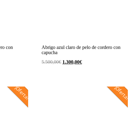
ero con
Abrigo azul claro de pelo de cordero con
capucha
El
El
5.500,00
€
1.300,00
€
precio
precio
original
actual
era:
es:
¡Oferta!
¡Oferta!
€.
5.500,00€.
1.300,00€.