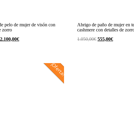
e pelo de mujer de visón con
Abrigo de paño de mujer en te
 zorro
cashmere con detalles de zorr
El
El
El
El
2.100,00
€
1.050,00
€
555,00
€
precio
precio
precio
precio
original
actual
original
actual
era:
es:
era:
es:
¡Oferta!
3.000,00€.
2.100,00€.
1.050,00€.
555,00€.