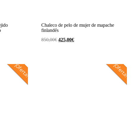
jido
Chaleco de pelo de mujer de mapache
o
finlandés
El
El
850,00
€
425,00
€
precio
precio
original
actual
era:
es:
¡Oferta!
¡Oferta!
850,00€.
425,00€.