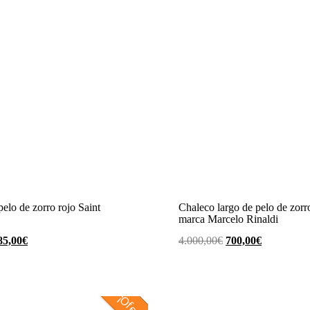
pelo de zorro rojo Saint
Chaleco largo de pelo de zorr
marca Marcelo Rinaldi
l
El
El
El
85,00
€
4.000,00
€
700,00
€
ecio
precio
precio
precio
iginal
actual
original
actual
a:
es:
era:
es:
¡Oferta!
25,00€.
285,00€.
4.000,00€.
700,00€.