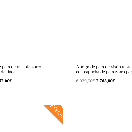
 pelo de retal de zorro
Abrigo de pelo de visón rasa
de lince
con capucha de pelo zorro pa
l
El
El
El
52,00
€
6.920,00
€
2.768,00
€
ecio
precio
precio
precio
iginal
actual
original
actual
a:
es:
era:
es:
¡Oferta!
30,00€.
252,00€.
6.920,00€.
2.768,00