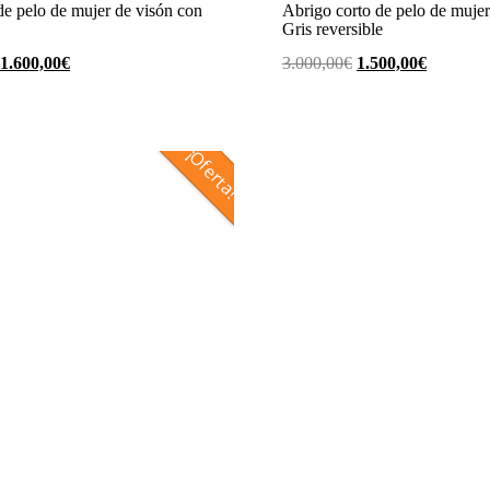
e pelo de mujer de visón con
Abrigo corto de pelo de mujer
Gris reversible
El
El
El
El
1.600,00
€
3.000,00
€
1.500,00
€
precio
precio
precio
precio
original
actual
original
actual
era:
es:
era:
es:
¡Oferta!
3.600,00€.
1.600,00€.
3.000,00€.
1.500,00