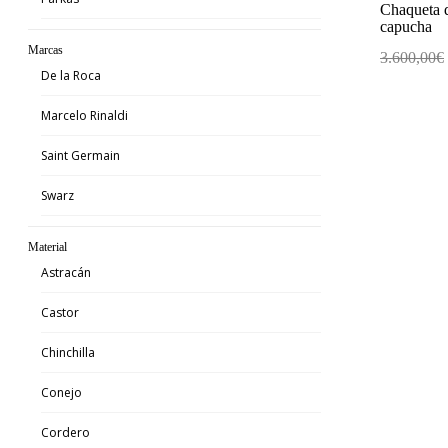
Chaqueta d
capucha
Marcas
3.600,00
€
De la Roca
Marcelo Rinaldi
Saint Germain
Swarz
Material
Astracán
Castor
Chinchilla
Conejo
Cordero