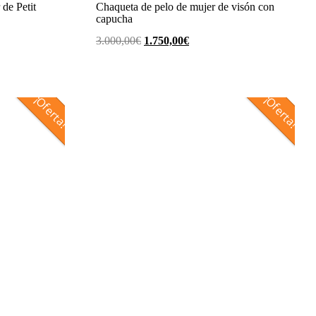
 de Petit
Chaqueta de pelo de mujer de visón con
capucha
El
El
3.000,00
€
1.750,00
€
precio
precio
original
actual
era:
es:
¡Oferta!
¡Oferta!
€.
3.000,00€.
1.750,00€.