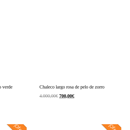
o verde
Chaleco largo rosa de pelo de zorro
El
El
4.000,00
€
700,00
€
precio
precio
original
actual
era:
es:
¡Oferta!
¡Oferta!
4.000,00€.
700,00€.