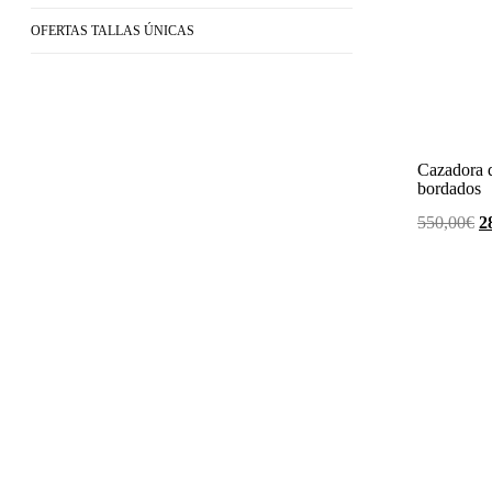
OFERTAS TALLAS ÚNICAS
Cazadora d
bordados
E
550,00
€
2
pr
or
er
5