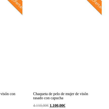
¡Oferta!
¡Oferta!
 visón con
Chaqueta de pelo de mujer de visón
rasado con capucha
El
El
4.110,00
€
1.100,00
€