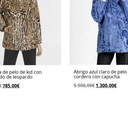
Abrigo azul claro de pelo
 de pelo de kid con
cordero con capucha
do de leopardo
El
El
El
El
5.500,00
€
1.300,00
€
€
785,00
€
precio
preci
precio
precio
original
actu
original
actual
era:
es:
era:
es:
5.500,00€.
1.300
1.570,00€.
785,00€.