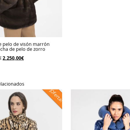
e pelo de visón marrón
cha de pelo de zorro
El
El
€
2.250,00
€
precio
precio
original
actual
era:
es:
elacionados
4.110,00€.
2.250,00€.
¡Oferta!