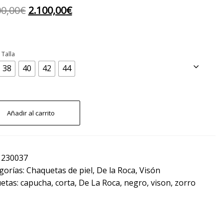
El
El
00,00
€
2.100,00
€
precio
precio
original
actual
Talla
era:
es:

38
40
42
44
3.000,00€.
2.100,00€.
haqueta
Añadir al carrito
de
elo
de
ujer
de
:
230037
isón
gorías:
Chaquetas de piel
,
De la Roca
,
Visón
on
apucha
uetas:
capucha
,
corta
,
De La Roca
,
negro
,
vison
,
zorro
de
orro
antidad