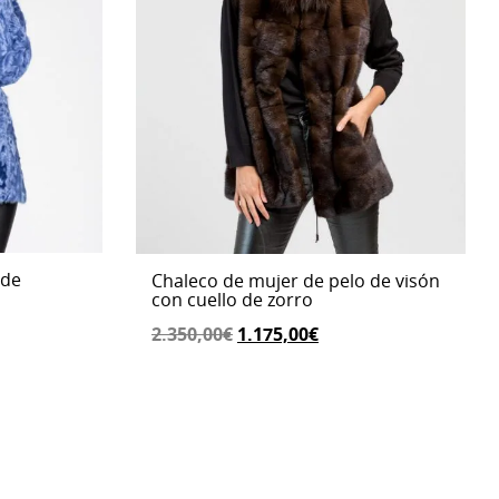
 de
Chaleco de mujer de pelo de visón
con cuello de zorro
El
El
2.350,00
€
1.175,00
€
o
precio
precio
al
original
actual
era:
es:
,00€.
2.350,00€.
1.175,00€.