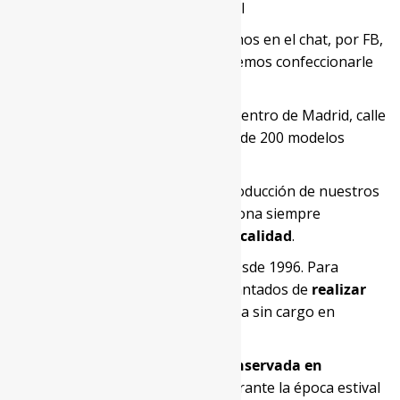
¿No encuentra su talla?
Escríbanos en el chat, por FB,
envíenos un mail o llámenos. Podemos confeccionarle
uno a medida.
O visite nuestro showroom en el centro de Madrid, calle
Lope de Rueda, 20. Tenemos más de 200 modelos
diferentes.
SELECCIÓN DE PIELES:
Para la producción de nuestros
artículos nuestra empresa selecciona siempre
las
pieles naturales de más alta calidad
.
ARREGLOS:
Somos fabricantes desde 1996. Para
nuestros clientes, estaremos encantados de
realizar
ligeros arreglos
sobre esta prenda sin cargo en
nuestros talleres.
CONSERVACIÓN:
Esta prenda
conservada en
nuestras cámaras especiales
durante la época estival