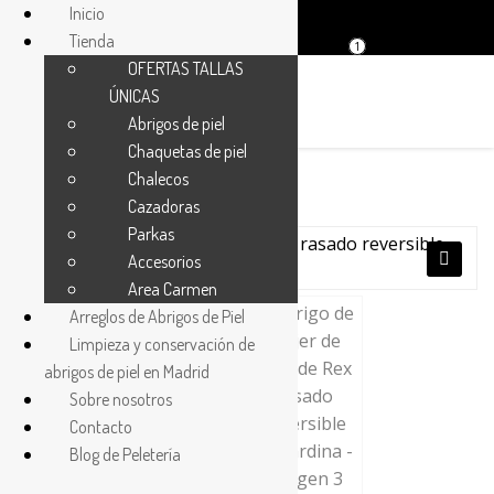
Inicio
Tienda
1
OFERTAS TALLAS
ÚNICAS
Abrigos de piel
Chaquetas de piel
Chalecos
Cazadoras
¡Oferta!
Parkas
Accesorios
Area Carmen
🔍
Arreglos de Abrigos de Piel
Limpieza y conservación de
abrigos de piel en Madrid
Sobre nosotros
Contacto
Blog de Peletería