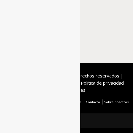
De la Roca
© 2020 | Todos los derechos reservados |
Condiciones de compra
Aviso legal
Política de privacidad
Política de cookies
Blog de Peletería
Contacto
Sobre nosotros
De La Roca