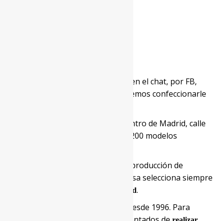
COMPOSICIÓN
100 % Visón
LAVADO
Lavar en centros especializados
Escríbanos en el chat, por FB,
¿No encuentra su talla?
envíenos un mail o llámenos. Podemos confeccionarle
uno a medida.
O visite nuestra Peletería en el centro de Madrid, calle
Príncipe 12, 1C. Tenemos más de 200 modelos
diferentes.
Para la producción de
SELECCIÓN DE PIELES:
nuestros artículos nuestra empresa selecciona siempre
las
.
pieles naturales de más alta calidad
Somos fabricantes desde 1996. Para
ARREGLOS:
nuestros clientes, estaremos encantados de
realizar