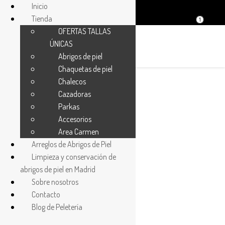
Inicio
Tienda
1
OFERTAS TALLAS
ÚNICAS
Abrigos de piel
Chaquetas de piel
Chalecos
Cazadoras
¡Oferta!
Parkas
Accesorios
Area Carmen
Arreglos de Abrigos de Piel
Limpieza y conservación de
abrigos de piel en Madrid
Sobre nosotros
Contacto
Blog de Peletería