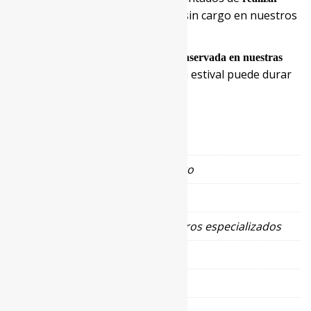
sobre esta prenda sin cargo en nuestros
ligeros arreglos
talleres.
Esta prenda
CONSERVACIÓN:
conservada en nuestras
durante la época estival puede durar
cámaras especiales
varias generaciones.
Información adicional
Color
Marrón oscuro
Composición
Visón 100%
Lavado
Lavar en centros especializados
Material
Visón
Talla
40
,
42
,
44
,
46